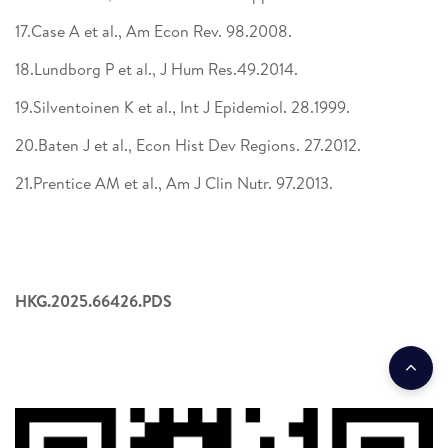
17.Case A et al., Am Econ Rev. 98.2008.
18.Lundborg P et al., J Hum Res.49.2014.
19.Silventoinen K et al., Int J Epidemiol. 28.1999.
20.Baten J et al., Econ Hist Dev Regions. 27.2012.
21.Prentice AM et al., Am J Clin Nutr. 97.2013.
HKG.2025.66426.PDS