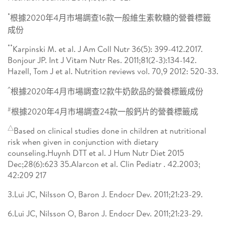
*
根據2020年4月市場調查16款一般維生素軟糖的營養標籤
成份
**
Karpinski M. et al. J Am Coll Nutr 36(5): 399-412.2017.
Bonjour JP. Int J Vitam Nutr Res. 2011;81(2-3):134-142.
Hazell, Tom J et al. Nutrition reviews vol. 70,9 2012: 520-33.
^
根據2020年4月市場調查12款牛奶飲品的營養標籤成份
#
根據2020年4月市場調查24款一般鈣片的營養標籤成
△
Based on clinical studies done in children at nutritional
risk when given in conjunction with dietary
counseling.Huynh DTT et al. J Hum Nutr Diet 2015
Dec;28(6):623 35.Alarcon et al. Clin Pediatr . 42.2003;
42:209 217
3.Lui JC, Nilsson O, Baron J. Endocr Dev. 2011;21:23-29.
6.Lui JC, Nilsson O, Baron J. Endocr Dev. 2011;21:23-29.