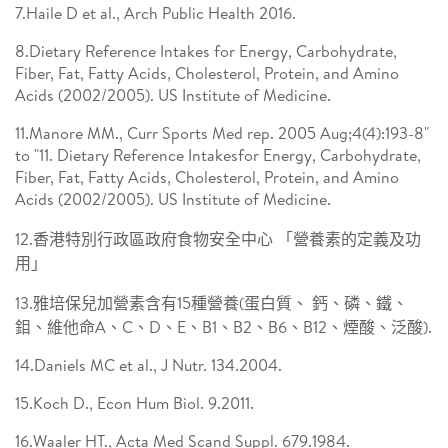
7.Haile D et al., Arch Public Health 2016.
8.Dietary Reference Intakes for Energy, Carbohydrate,
Fiber, Fat, Fatty Acids, Cholesterol, Protein, and Amino
Acids (2002/2005). US Institute of Medicine.
11.Manore MM., Curr Sports Med rep. 2005 Aug;4(4):193-8"
to "11. Dietary Reference Intakesfor Energy, Carbohydrate,
Fiber, Fat, Fatty Acids, Cholesterol, Protein, and Amino
Acids (2002/2005). US Institute of Medicine.
12.香港特別行政區政府食物安全中心 「營養素的定義及功
用」
13.雅培保兒加營素含有15種營養(蛋白質、 鈣、磷、鐵、
鉬、維他命A、C、D、E、B1、B2、B6、B12、煙酸、泛酸).
14.Daniels MC et al., J Nutr. 134.2004.
15.Koch D., Econ Hum Biol. 9.2011.
16.Waaler HT., Acta Med Scand Suppl. 679.1984.