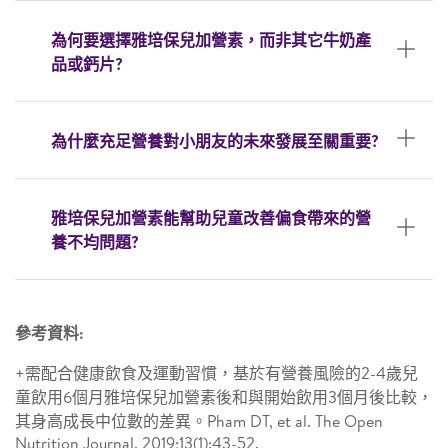
為何要選擇雅培保兒加營素，而非其它牛奶產
品或鈣片?
為什麼充足營養對小朋友的未來發展至關重要?
雅培保兒加營素能幫助兒童改善偏食帶來的營
養不均問題?
參考資料:
+需配合健康飲食及運動習慣，基於有營養風險的2-4歲兒
童飲用6個月雅培保兒加營素後和與開始飲用3個月後比較，
其身高成長中位數的差異。Pham DT, et al. The Open
Nutrition Journal. 2019;13(1):43-52.