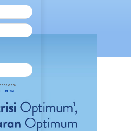
oses data
da
terma