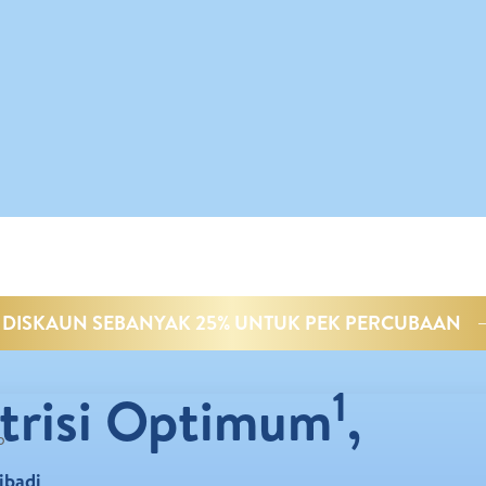
DISKAUN SEBANYAK 25% UNTUK PEK PERCUBAAN
1
trisi Optimum
,
b
ibadi