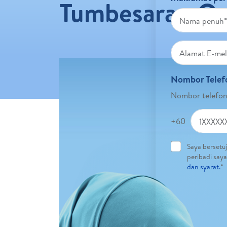
Tumbesaran O
Nombor Telef
Nombor telefon 
+60
Saya bersetu
peribadi say
dan syarat.
*