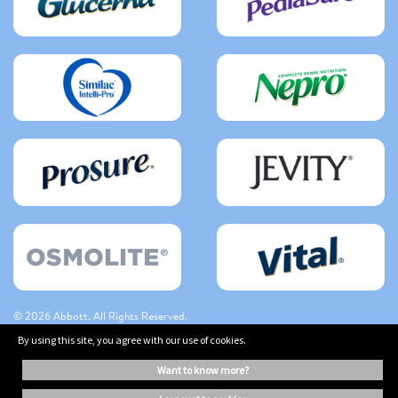
© 2026 Abbott. All Rights Reserved.
By using this site, you agree with our use of cookies.
The information on this website is provided for educational purposes only. It is
want to know more?
not a substitute for independent professional advice. Always consult your
healthcare professional for medical advice.