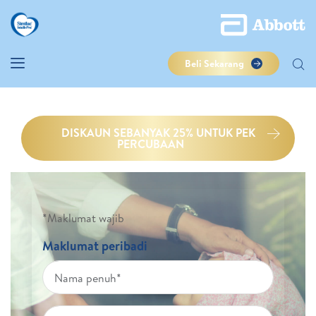
Beli Sekarang
DISKAUN SEBANYAK 25% UNTUK PEK
PERCUBAAN
*Maklumat wajib
Maklumat peribadi