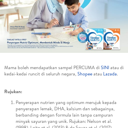
Mama boleh mendapatkan sampel PERCUMA di
SINI
atau di
kedai-kedai runcit di seluruh negara,
Shopee
atau
Lazada
.
Rujukan:
Penyerapan nutrien yang optimum merujuk kepada
penyerapan lemak, DHA, kalsium dan sebagainya,
berbanding dengan formula lain tanpa campuran
minyak sayuran yang unik. Rujukan: Nelson et al.
(1998), Leite et al. (2013) & de Souza et al. (2017)