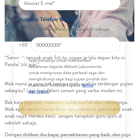
Nombor Telefon Bimbit
Nombor telefon Malaysia yang sah sahaja.
+60
“Seronok tengok anak Siti tu, sopan je lalu depan kita ni.
Saya bersetuju untuk memberikan
Pandai Siti ajar,”.
kebenaran kepada Abbott Laboratories
Tetapkan Nilai
untuk memproses data peribadi saya dan
menghubungi saya bagi tujuan produk dan
Mak mana je yang tak tersipu malu apabila terdengar pujian
Kebaikan &
maklumat. Tertakluk kepada
terma
sebegitu? Lagi-lagi dalam zaman yang serba moden ini.
dan syarat.
*
Keperibadian Tinggi
Bak kata pepatah, melentur buluh biarlah dari rebungnya.
HANTAR
Mak ayah sendiri harus didik dan membina personaliti anak-
anak sejak mereka kecil. Jangan harapkan guru-guru di
Dalam Anak Mama
sekolah sahaja.
Dengan didikan ibu bapa, persekitaran yang baik, dan juga