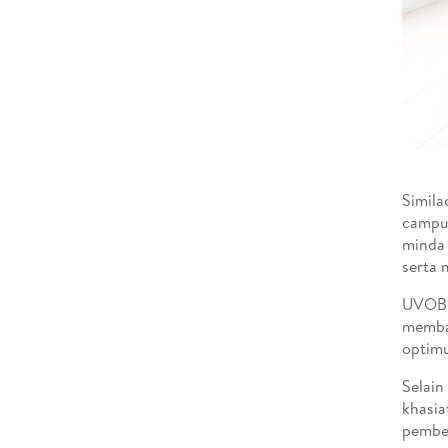
Simila
campur
minda 
serta 
UVOB m
memban
optim
Selain
khasia
pemben