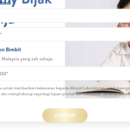
ibadi
nja
on Bimbit
Malaysia yang sah sahaja.
ju untuk memberikan kebenaran kepada Abbott Laboratories untuk mempr
a dan menghubungi saya bagi tujuan produk dan maklumat. Tertakluk kepa
HANTAR