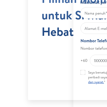
Maklumat per
untuk Si Ma
Hebat
Nombor Telef
Nombor telefon 
+60
Saya bersetu
peribadi say
dan syarat.
*