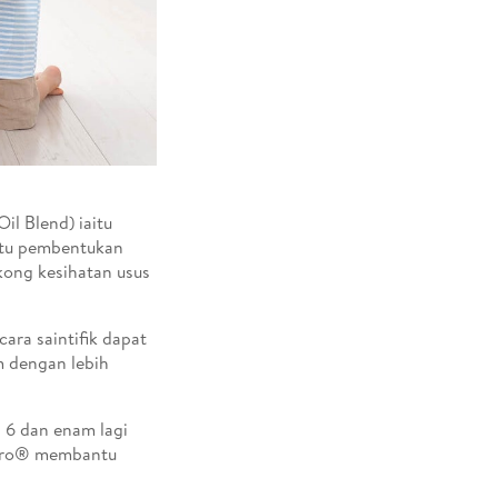
l Blend) iaitu
ntu pembentukan
ong kesihatan usus
ra saintifik dapat
m dengan lebih
a 6 dan enam lagi
i-Pro® membantu