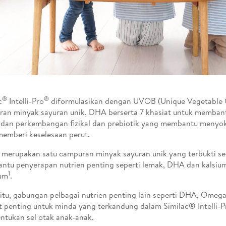
®
®
c
Intelli-Pro
diformulasikan dengan UVOB (Unique Vegetable Oi
an minyak sayuran unik, DHA berserta 7 khasiat untuk memba
dan perkembangan fizikal dan prebiotik yang membantu menyok
memberi keselesaan perut.
erupakan satu campuran minyak sayuran unik yang terbukti seca
tu penyerapan nutrien penting seperti lemak, DHA dan kalsiu
1
um
.
 itu, gabungan pelbagai nutrien penting lain seperti DHA, Omeg
t penting untuk minda yang terkandung dalam Similac® Intell
tukan sel otak anak-anak.