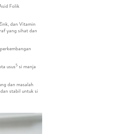
sid Folik
Zink, dan Vitamin
af yang sihat dan
m perkembangan
5
ota usus
si manja
ung dan masalah
an stabil untuk si