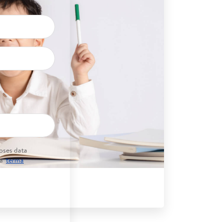
oses data
da
terma