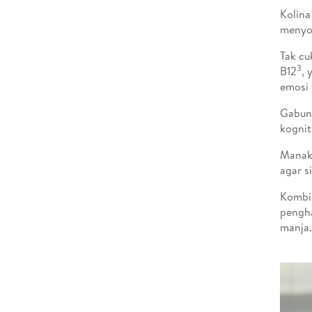
Kolina
menyok
Tak cu
3
B12
,
emosi 
Gabung
kognit
Manaka
agar s
Kombi
pengha
manja.