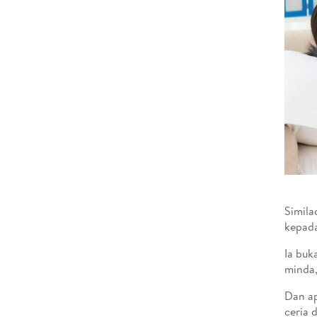
Simila
kepada
Ia buk
minda,
Dan ap
ceria 