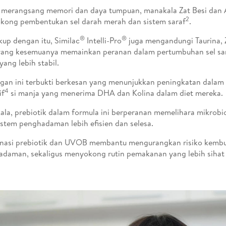
 merangsang memori dan daya tumpuan, manakala Zat Besi dan A
2
ong pembentukan sel darah merah dan sistem saraf
.
®
®
kup dengan itu, Similac
Intelli-Pro
juga mengandungi Taurina, 
 yang kesemuanya memainkan peranan dalam pertumbuhan sel sar
yang lebih stabil.
an ini terbukti berkesan yang menunjukkan peningkatan dala
4
if
si manja yang menerima DHA dan Kolina dalam diet mereka.
la, prebiotik dalam formula ini berperanan memelihara mikrobi
istem penghadaman lebih efisien dan selesa.
nasi prebiotik dan UVOB membantu mengurangkan risiko kemb
daman, sekaligus menyokong rutin pemakanan yang lebih sihat d