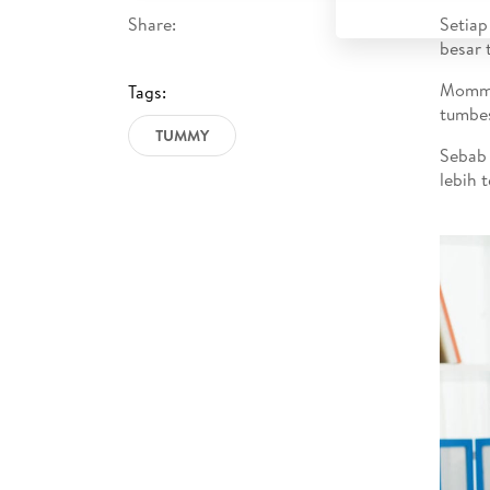
Share:
Setiap
besar 
Mommy 
Tags:
tumbes
TUMMY
Sebab 
lebih 