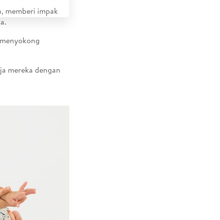
n, memberi impak
a.
s menyokong
nja mereka dengan