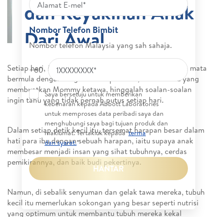
dan Keyakinan Anak
Nombor Telefon Bimbit
Dari Awal
Nombor telefon Malaysia yang sah sahaja.
Setiap hari, Mommy melihat anak membesar di depan mata
+60
bermula dengan langkah kecil pertama, telatah lucu yang
membuatkan Mommy ketawa, hinggalah soalan-soalan
Saya bersetuju untuk memberikan
ingin tahu yang tidak pernah putus setiap hari.
kebenaran kepada Abbott Laboratories
untuk memproses data peribadi saya dan
menghubungi saya bagi tujuan produk dan
Dalam setiap detik kecil itu, tersemat harapan besar dalam
maklumat. Tertakluk kepada
terma
hati para ibu dengan sebuah harapan, iaitu supaya anak
dan syarat.
*
membesar menjadi insan yang sihat tubuhnya, cerdas
pemikirannya, dan baik budi pekertinya.
HANTAR
Namun, di sebalik senyuman dan gelak tawa mereka, tubuh
kecil itu memerlukan sokongan yang besar seperti nutrisi
yang optimum untuk membantu tubuh mereka kekal