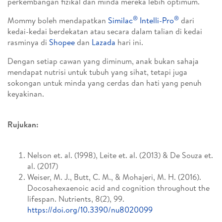
perkembangan fizikal dan minda mereka lebih optimum.
®
®
Mommy boleh mendapatkan
Similac
Intelli-Pro
dari
kedai-kedai berdekatan atau secara dalam talian di kedai
rasminya di
Shopee
dan
Lazada
hari ini.
Dengan setiap cawan yang diminum, anak bukan sahaja
mendapat nutrisi untuk tubuh yang sihat, tetapi juga
sokongan untuk minda yang cerdas dan hati yang penuh
keyakinan.
Rujukan:
Nelson et. al. (1998), Leite et. al. (2013) & De Souza et.
al. (2017)
Weiser, M. J., Butt, C. M., & Mohajeri, M. H. (2016).
Docosahexaenoic acid and cognition throughout the
lifespan. Nutrients, 8(2), 99.
https://doi.org/10.3390/nu8020099