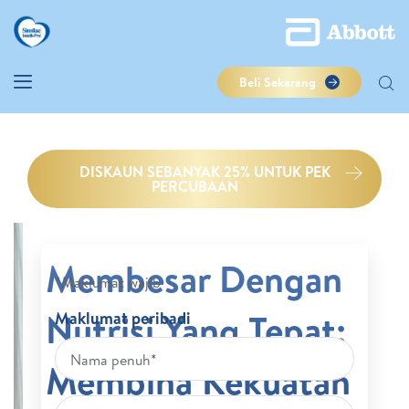
Beli Sekarang
DISKAUN SEBANYAK 25% UNTUK PEK
PERCUBAAN
Membesar Dengan
*Maklumat wajib
Nutrisi Yang Tepat:
Maklumat peribadi
Membina Kekuatan