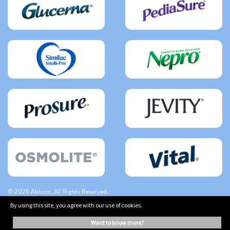
© 2026 Abbott. All Rights Reserved.
By using this site, you agree with our use of cookies.
The information on this website is provided for educational purposes only. It is
want to know more?
not a substitute for independent professional advice. Always consult your