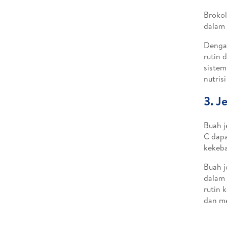
Brokol
dalam 
Dengan
rutin 
sistem
nutris
3. J
Buah j
C dapa
kekeba
Buah j
dalam
rutin 
dan m