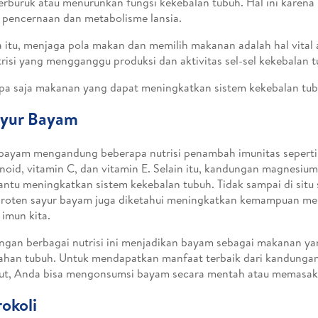
buruk atau menurunkan fungsi kekebalan tubuh. Hal ini karena
 pencernaan dan metabolisme lansia.
 itu, menjaga pola makan dan memilih makanan adalah hal vital a
risi yang mengganggu produksi dan aktivitas sel-sel kekebalan t
apa saja makanan yang dapat meningkatkan sistem kekebalan tu
ayur Bayam
bayam mengandung beberapa nutrisi penambah imunitas seperti 
noid, vitamin C, dan vitamin E. Selain itu, kandungan magnesi
tu meningkatkan sistem kekebalan tubuh. Tidak sampai di situ 
roten sayur bayam juga diketahui meningkatkan kemampuan mel
 imun kita.
gan berbagai nutrisi ini menjadikan bayam sebagai makanan y
ahan tubuh. Untuk mendapatkan manfaat terbaik dari kandung
ut, Anda bisa mengonsumsi bayam secara mentah atau memasak
rokoli