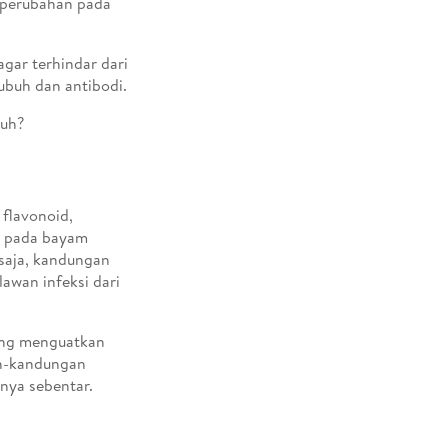
 perubahan pada
gar terhindar dari
ubuh dan antibodi.
buh?
flavonoid,
um pada bayam
saja, kandungan
awan infeksi dari
ang menguatkan
an-kandungan
nya sebentar.