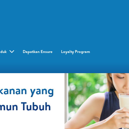
oduk
Dapatkan Ensure
Loyalty Program​
akanan yang
mun Tubuh