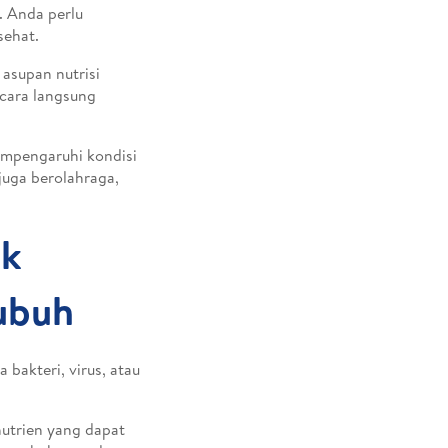
. Anda perlu
ehat.
asupan nutrisi
ecara langsung
mpengaruhi kondisi
juga berolahraga,
uk
ubuh
akteri, virus, atau
nutrien yang dapat