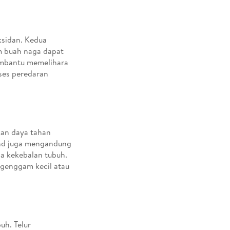
ksidan. Kedua
am buah naga dapat
embantu memelihara
ses peredaran
an daya tahan
ond juga mengandung
ga kekebalan tubuh.
genggam kecil atau
uh. Telur