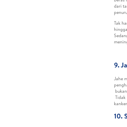
dari t
penuru
Tak ha
hingga
Sedang
mening
9. J
Jahe m
pengha
bukan 
Tidak 
kanker
10. 