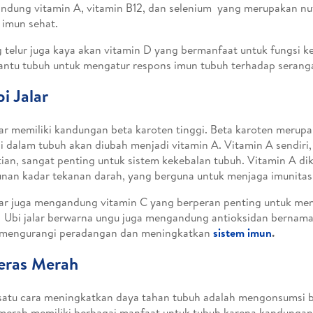
dung vitamin A, vitamin B12, dan selenium yang merupakan nut
 imun sehat.
 telur juga kaya akan vitamin D yang bermanfaat untuk fungsi k
tu tubuh untuk mengatur respons imun tubuh terhadap seranga
bi Jalar
lar memiliki kandungan beta karoten tinggi. Beta karoten merup
i dalam tubuh akan diubah menjadi vitamin A. Vitamin A sendiri
tian, sangat penting untuk sistem kekebalan tubuh. Vitamin A di
nan kadar tekanan darah, yang berguna untuk menjaga imunitas
lar juga mengandung vitamin C yang berperan penting untuk me
 Ubi jalar berwarna ungu juga mengandung antioksidan bernama
 mengurangi peradangan dan meningkatkan
sistem imun
.
eras Merah
satu cara meningkatkan daya tahan tubuh adalah mengonsumsi b
merah memiliki berbagai manfaat untuk tubuh karena kandungan