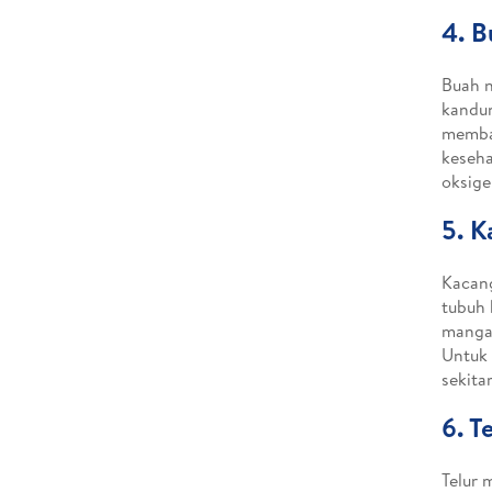
4. 
Buah n
kandun
memban
keseha
oksige
5. 
Kacan
tubuh 
mangan
Untuk
sekita
6. T
Telur 