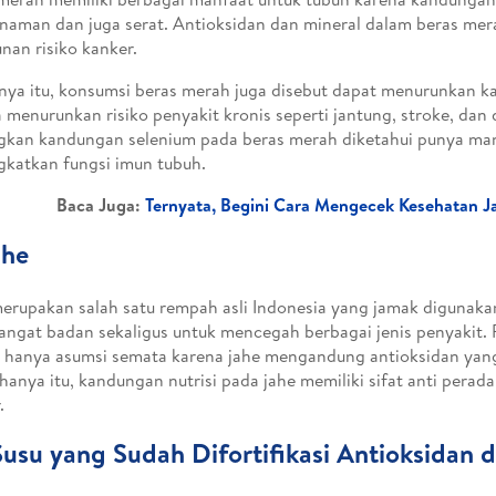
anaman dan juga serat. Antioksidan dan mineral dalam beras mer
nan risiko kanker.
nya itu, konsumsi beras merah juga disebut dapat menurunkan ka
 menurunkan risiko penyakit kronis seperti jantung, stroke, dan d
kan kandungan selenium pada beras merah diketahui punya man
katkan fungsi imun tubuh.
Baca Juga:
Ternyata, Begini Cara Mengecek Kesehatan J
ahe
erupakan salah satu rempah asli Indonesia yang jamak digunak
ngat badan sekaligus untuk mencegah berbagai jenis penyakit.
hanya asumsi semata karena jahe mengandung antioksidan yang
hanya itu, kandungan nutrisi pada jahe memiliki sifat anti perad
.
Susu yang Sudah Difortifikasi Antioksidan 