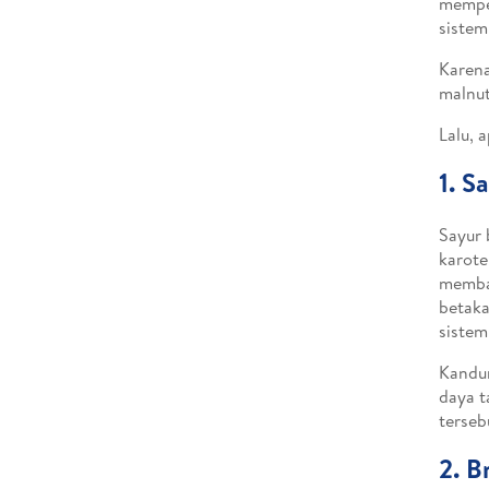
memper
sistem
Karena
malnut
Lalu, 
1. S
Sayur 
karote
memban
betaka
sistem
Kandun
daya t
terseb
2. B