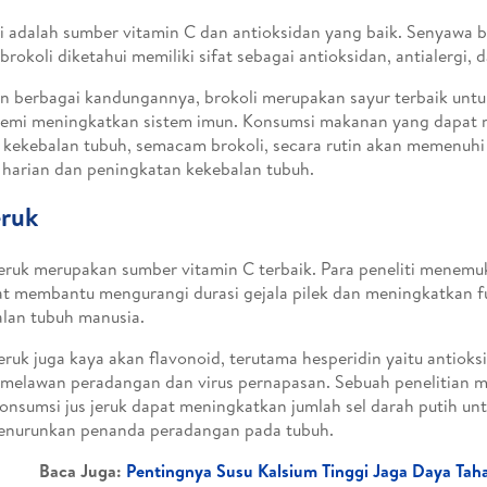
i adalah sumber vitamin C dan antioksidan yang baik. Senyawa
brokoli diketahui memiliki sifat sebagai antioksidan, antialergi, d
 berbagai kandungannya, brokoli merupakan sayur terbaik untu
demi meningkatkan sistem imun. Konsumsi makanan yang dapat
 kekebalan tubuh, semacam brokoli, secara rutin akan memenuhi
i harian dan peningkatan kekebalan tubuh.
eruk
eruk merupakan sumber vitamin C terbaik. Para peneliti menem
t membantu mengurangi durasi gejala pilek dan meningkatkan f
lan tubuh manusia.
eruk juga kaya akan flavonoid, terutama hesperidin yaitu antioks
 melawan peradangan dan virus pernapasan. Sebuah penelitian
konsumsi jus jeruk dapat meningkatkan jumlah sel darah putih un
enurunkan penanda peradangan pada tubuh.
Baca Juga:
Pentingnya Susu Kalsium Tinggi Jaga Daya Tah