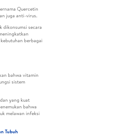
 bernama Quercetin
an juga anti-virus.
k dikonsumsi secara
 meningkatkan
 kebutuhan berbagai
ukan bahwa vitamin
ungsi sistem
idan yang kuat
 menemukan bahwa
tuk melawan infeksi
an Tubuh