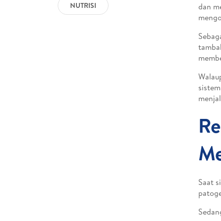
NUTRISI
dan me
mengo
Sebaga
tambah
member
Walaup
sistem
menjal
Re
Me
Saat s
patoge
Sedang