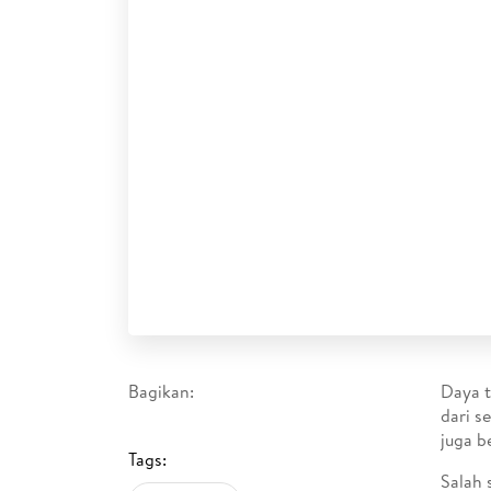
Bagikan:
Daya t
dari s
juga b
Tags:
Salah 