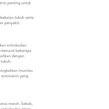
risi penting untuk
ekebalan tubuh serta
n penyakit.
akan antioksidan
, menurut beberapa
kaitkan dengan
 tubuh.
ningkatkan imunitas
 antosianin yang
eras merah. Sebab,
 antioksidan alami