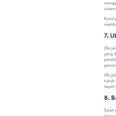
mengan
sistem
Kuning
memban
7. U
Ubi ja
yang d
peneli
penuru
Ubi ja
tubuh.
dapat
8. B
Salah 
beras 