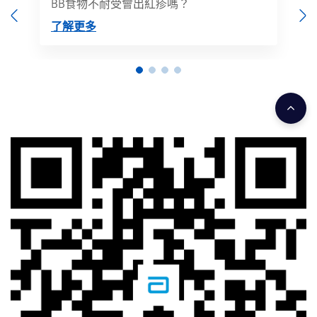
BB食物不耐受會出紅疹嗎？
Previous
N
了解更多