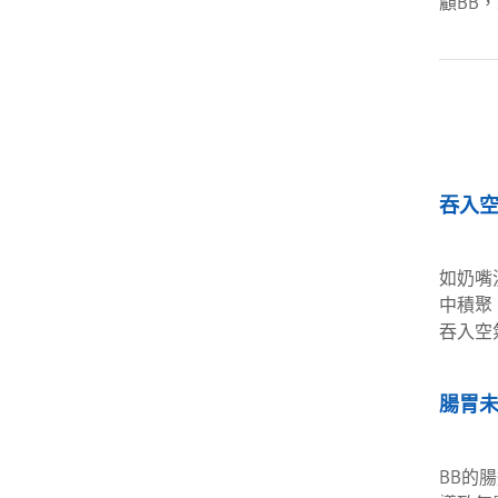
顧BB
吞入
如奶嘴
中積聚
吞入空
腸胃
BB的