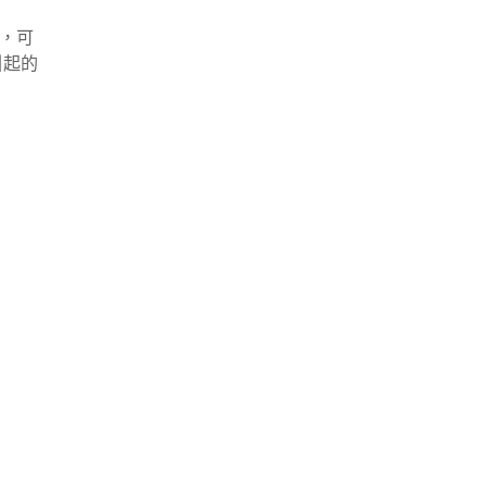
，可
引起的