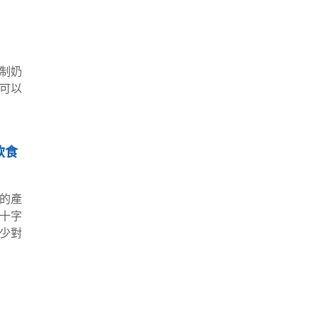
制奶
可以
飲食
的產
十字
少對