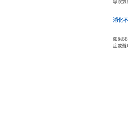
導致氣
消化
如果B
症或難