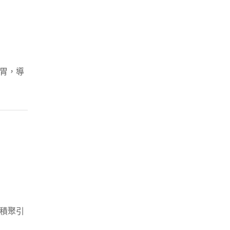
胃，導
積聚引