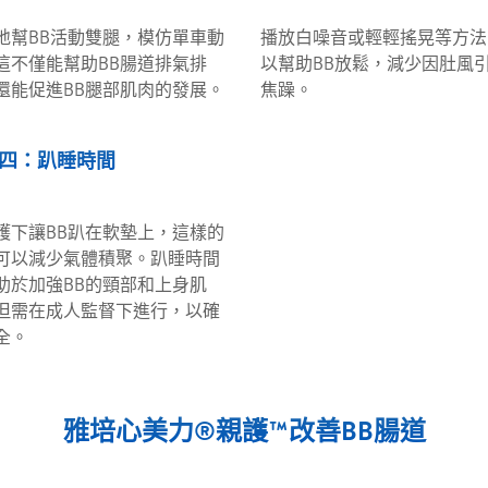
地幫BB活動雙腿，模仿單車動
播放白噪音或輕輕搖晃等方法
這不僅能幫助BB腸道排氣排
以幫助BB放鬆，減少因肚風
還能促進BB腿部肌肉的發展。
焦躁。
四：趴睡時間
護下讓BB趴在軟墊上，這樣的
可以減少氣體積聚。趴睡時間
助於加強BB的頸部和上身肌
但需在成人監督下進行，以確
全。
雅培心美力®親護™改善BB腸道