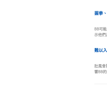
握拳
BB可
示他們
難以
肚風會
響BB