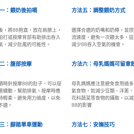
一：餵奶後拍嗝
方法五：調整餵奶方式
後，將BB抱直，放在肩膀上，
選擇合適的奶嘴和奶樽，並控
拍打或按摩背部有助排出吞入
流速度，避免一次餵太多，這
氣，減少肚風的可能性。
減少BB吞入空氣的機會。
二：腹部按摩
方法六：母乳媽媽可留意
順時針按摩BB的肚子，可以促
母乳媽媽應注意避免食用過多
道蠕動，幫助排氣。按摩時應
氣食物，如減少豆類、洋蔥、
持輕柔，避免用力過度，以免
花科蔬菜等食物的攝取，以減
不適。
BB的影響
三：腳踏單車運動
方法七：安撫技巧