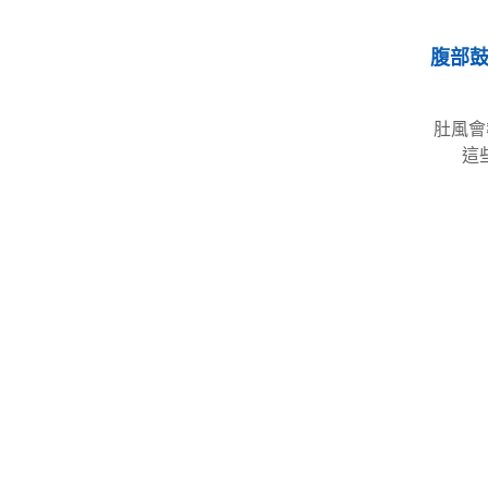
腹部
肚風會
這