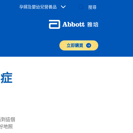
孕婦及嬰幼兒營養品
立即購買
、症
遇到這個
好地照