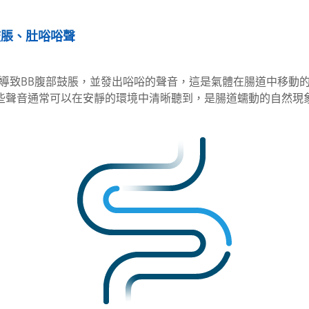
鼓脹、肚唂唂聲
導致BB腹部鼓脹，並發出唂唂的聲音，這是氣體在腸道中移動
些聲音通常可以在安靜的環境中清晰聽到，是腸道蠕動的自然現