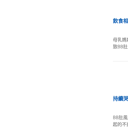
飲食
母乳媽
致BB
持續
BB肚
起的不