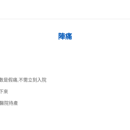
陣痛
是假痛,不需立刻入院​
來​
醫院待產​