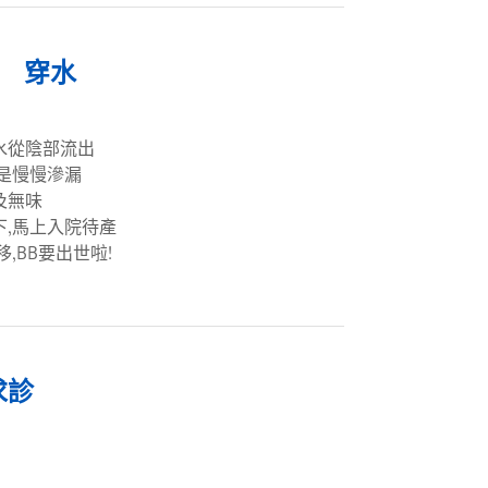
穿水
水從陰部流出
是慢慢滲漏
及無味
,馬上入院待產
,BB要出世啦!
求診