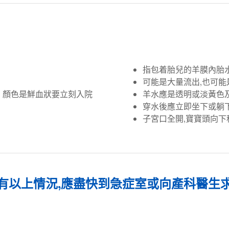
指包着胎兒的羊膜內胎
可能是大量流出,也可能
、顏色是鮮血狀要立刻入院
羊水應是透明或淡黃色
穿水後應立即坐下或躺下
子宮口全開,寶寶頭向下移
有以上情況,應盡快到急症室或向產科醫生