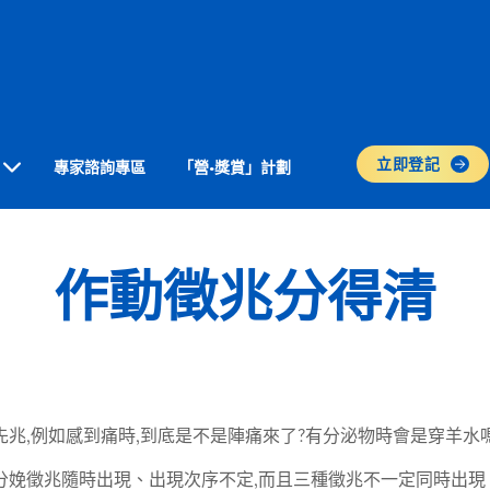
立即登記
專家諮詢專區
「營•獎賞」計劃
作動徵兆分得清
兆,例如感到痛時,到底是不是陣痛來了?有分泌物時會是穿羊水嗎
分娩徵兆隨時出現、出現次序不定,而且三種徵兆不一定同時出