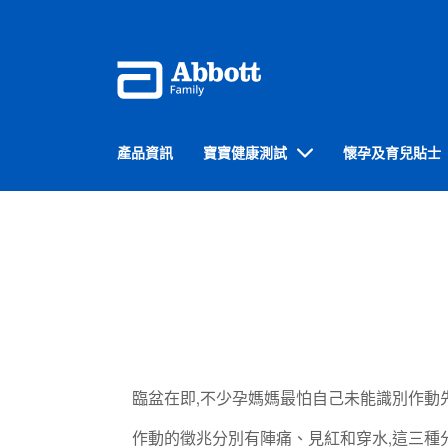
產品資訊
寶寶健康測試
懷孕及育兒貼士
臨盆在即,不少孕媽媽最怕自己未能識別作動先
作動的徵兆分別有陣痛、見紅和穿水,這三種