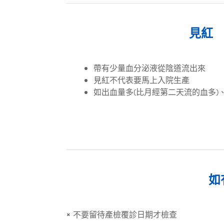
見紅
帶有少量血分泌液從陰道流出來
見紅不代表要馬上入院生產
如出血量多(比月經第二天流的血多)
如
×
不要留待產檢覆診日期才檢查