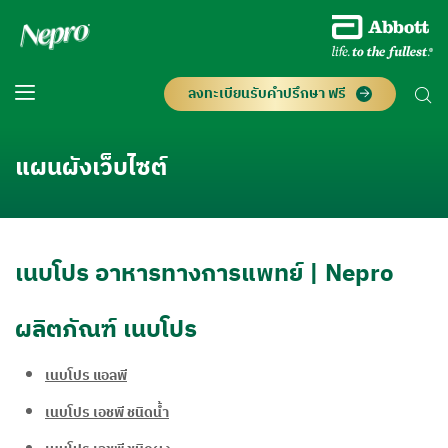
ลงทะเบียนรับคำปรึกษา ฟรี
แผนผังเว็บไซต์
เนบโปร อาหารทางการแพทย์ | Nepro
ผลิตภัณฑ์ เนบโปร
เนบโปร แอลพี
เนบโปร เอชพี ชนิดน้ำ