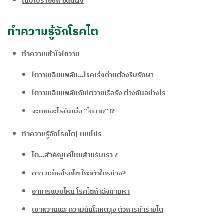
เนบโปร เอชพี ชนิดผง
ทำความรู้จักโรคไต
ทำความเข้าใจไตวาย
ไตวายเฉียบพลัน...โรคเร่งด่วนต้องรีบรักษา
ไตวายเฉียบพลันกับไตวายเรื้อรัง ต่างกันอย่างไร
จะเกิดอะไรขึ้นเมื่อ “ไตวาย” !?
ทำความรู้จักโรคไต| เนบโปร
ไต...สำคัญแค่ไหนสำหรับเรา ?
ความเสี่ยงโรคไต ใกล้ตัวใครบ้าง?
อาการแบบไหน โรคไตกำลังถามหา
เบาหวานและความดันโลหิตสูง ตัวการทำร้ายไต