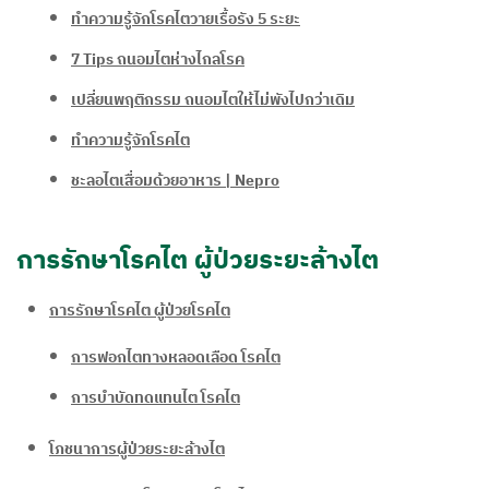
ทำความรู้จักโรคไตวายเรื้อรัง 5 ระยะ
7 Tips ถนอมไตห่างไกลโรค
เปลี่ยนพฤติกรรม ถนอมไตให้ไม่พังไปกว่าเดิม
ทำความรู้จักโรคไต
ชะลอไตเสื่อมด้วยอาหาร | Nepro
การรักษาโรคไต ผู้ป่วยระยะล้างไต
การรักษาโรคไต ผู้ป่วยโรคไต
การฟอกไตทางหลอดเลือด โรคไต​
การบำบัดทดแทนไต โรคไต
โภชนาการผู้ป่วยระยะล้างไต