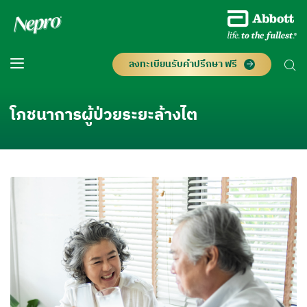
ลงทะเบียนรับคำปรึกษา ฟรี
โภชนาการผู้ป่วยระยะล้างไต