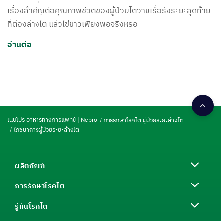
เรื่องสำคัญต่อคุณภาพชีวิตของผู้ป่วยไตวายเรื้อรังระยะสุดท้าย
ที่ต้องล้างไต แล้วไข่ขาวเพียงพอจริงหรอ
อ่านต่อ
เนบโปร อาหารทางการแพทย์ | Nepro
การรักษาโรคไต ผู้ป่วยระยะล้างไต
โภชนาการผู้ป่วยระยะล้างไต
ผลิตภัณฑ์
การรักษาโรคไต
รู้ทันโรคไต