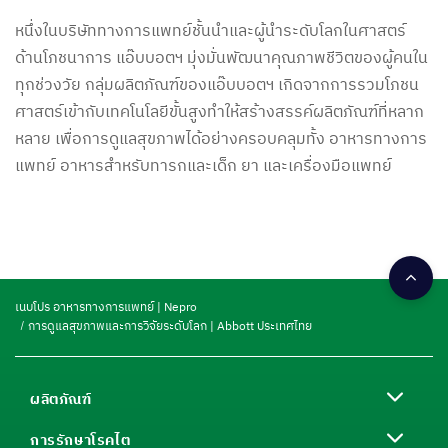
หนึ่งในบริษัททางการแพทย์ชั้นนำและผู้นำระดับโลกในศาสตร์
ด้านโภชนาการ แอ๊บบอตฯ มุ่งมั่นพัฒนาคุณภาพชีวิตของผู้คนใน
ทุกช่วงวัย กลุ่มผลิตภัณฑ์ของแอ๊บบอตฯ เกิดจากการรวมโภชน
ศาสตร์เข้ากับเทคโนโลยีขั้นสูงทำให้สร้างสรรค์ผลิตภัณฑ์ที่หลาก
หลาย เพื่อการดูแลสุขภาพได้อย่างครอบคลุมทั้ง อาหารทางการ
แพทย์ อาหารสำหรับทารกและเด็ก ยา และเครื่องมือแพทย์
เนบโปร อาหารทางการแพทย์ | Nepro
การดูแลสุขภาพและการวิจัยระดับโลก | Abbott ประเทศไทย
ผลิตภัณฑ์
การรักษาโรคไต