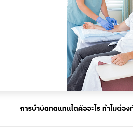
การบำบัดทดแทนไตคืออะไร ทำไมต้อง