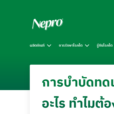
ผลิตภัณฑ์
การรักษาโรคไต
รู้ทันโรคไต
การบำบัดทด
อะไร ทำไมต้