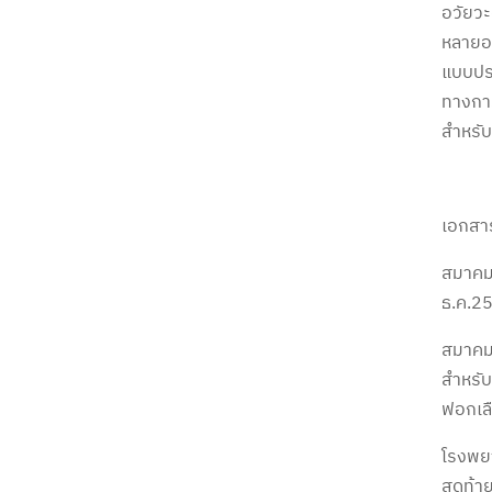
อวัยวะ
หลายอย
แบบปร
ทางการ
สำหรับ
เอกสาร
สมาคมโ
ธ.ค.25
สมาคม
สำหรับ
ฟอกเล
โรงพยา
สุดท้า