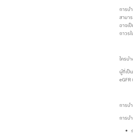
การบำบ
สามารถ
อาจเป็
ถาวรใน
ใครบ้า
ผู้ที่เ
eGFR (
การบำ
การบำบ