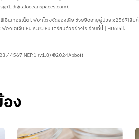
.sgp1.digitaloceanspaces.com).
l[อินเทอร์เน็ต]. ฟอกไต ขจัดของเสีย ช่วยยืดอายุผู้ป่วย;c2567[สืบค
ี่: ฟอกไตเจ็บไหม ระยะไหน เตรียมตัวอย่างไร อ่านที่นี่ | HDmall.
23.44567.NEP.1 (v1.0) ©2024Abbott
ข้อง