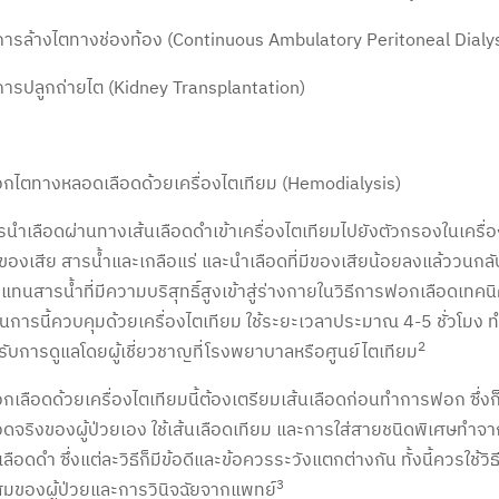
การล้างไตทางช่องท้อง (Continuous Ambulatory Peritoneal Dialy
การปลูกถ่ายไต (Kidney Transplantation)
กไตทางหลอดเลือดด้วยเครื่องไตเทียม (Hemodialysis)
รนำเลือดผ่านทางเส้นเลือดดำเข้าเครื่องไตเทียมไปยังตัวกรองในเครื่
นของเสีย สารน้ำและเกลือแร่ และนำเลือดที่มีของเสียน้อยลงแล้ววนกลับ
ทนสารน้ำที่มีความบริสุทธิ์สูงเข้าสู่ร่างกายในวิธีการฟอกเลือดเทค
การนี้ควบคุมด้วยเครื่องไตเทียม ใช้ระยะเวลาประมาณ 4-5 ชั่วโมง ทำ
2
้รับการดูแลโดยผู้เชี่ยวชาญที่โรงพยาบาลหรือศูนย์ไตเทียม
เลือดด้วยเครื่องไตเทียมนี้ต้องเตรียมเส้นเลือดก่อนทำการฟอก ซึ่งก็มี
ือดจริงของผู้ป่วยเอง ใช้เส้นเลือดเทียม และการใส่สายชนิดพิเศษทำจาก
เลือดดำ ซึ่งแต่ละวิธีก็มีข้อดีและข้อควรระวังแตกต่างกัน ทั้งนี้ควรใช้วิธ
3
มของผู้ป่วยและการวินิจฉัยจากแพทย์