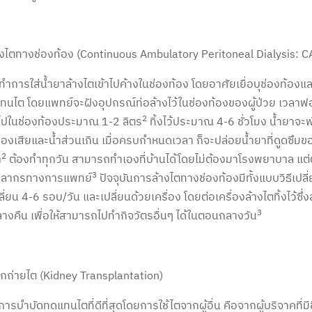
งไตทางช่องท้อง (Continuous Ambulatory Peritoneal Dialysis: 
้จะทำการใส่น้ำยาล้างไตเข้าไปค้างในช่องท้อง โดยอาศัยเยื่อบุช่องท้อง
่แทนไต โดยแพทย์จะฝังอุปกรณ์ท่อล้างไว้ในช่องท้องของผู้ป่วย เวลาฟ
2
าไปในช่องท้องประมาณ 1-2 ลิตร
ทิ้งไว้ประมาณ 4-6 ชั่วโมง น้ำยาจะ
งเสียและน้ำส่วนเกิน เมื่อครบกำหนดเวลา ก็จะปล่อยน้ำยาที่ดูดซึมขอ
2
า
ต้องทำทุกวัน สามารถทำเองที่บ้านได้โดยไม่ต้องมาโรงพยาบาล แต่
3
คลากรทางการแพทย์
ปัจจุบันการล้างไตทางช่องท้องมีทั้งแบบวิธีเปลี่
ลี่ยน 4-6 รอบ/วัน และเปลี่ยนด้วยเครื่อง โดยต่อเครื่องล้างไตทิ้งไว้ซ
3
งคืน เพื่อให้สามารถไปทำกิจวัตรอื่นๆ ได้ในตอนกลางวัน
กถ่ายไต (Kidney Transplantation)
ีการบำบัดทดแทนไตที่ดีที่สุดโดยการใช้ไตจากผู้อื่น คือจากผู้บริจาคที่มี