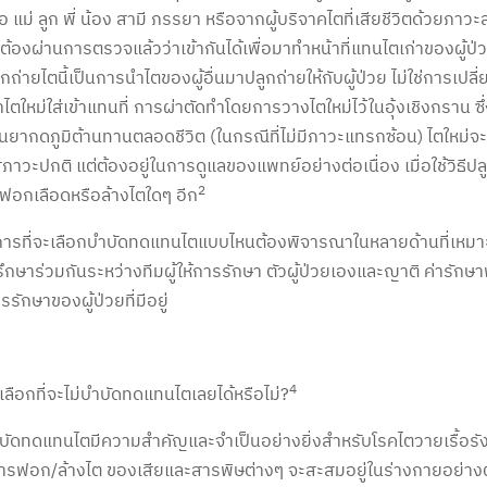
อ แม่ ลูก พี่ น้อง สามี ภรรยา หรือจากผู้บริจาคไตที่เสียชีวิตด้วยภาวะ
ต้องผ่านการตรวจแล้วว่าเข้ากันได้เพื่อมาทำหน้าที่แทนไตเก่าของผู้ป่ว
กถ่ายไตนี้เป็นการนำไตของผู้อื่นมาปลูกถ่ายให้กับผู้ป่วย ไม่ใช่การเปลี
าไตใหม่ใส่เข้าแทนที่ การผ่าตัดทำโดยการวางไตใหม่ไว้ในอุ้งเชิงกราน ซึ่
ยากดภูมิต้านทานตลอดชีวิต (ในกรณีที่ไม่มีภาวะแทรกซ้อน) ไตใหม่จะทำ
ู่ภาวะปกติ แต่ต้องอยู่ในการดูแลของแพทย์อย่างต่อเนื่อง เมื่อใช้วิธีปล
2
อกเลือดหรือล้างไตใดๆ อีก
นการที่จะเลือกบำบัดทดแทนไตแบบไหนต้องพิจารณาในหลายด้านที่เหมาะ
ึกษาร่วมกันระหว่างทีมผู้ให้การรักษา ตัวผู้ป่วยเองและญาติ ค่ารั
รรักษาของผู้ป่วยที่มีอยู่
4
าเลือกที่จะไม่บำบัดทดแทนไตเลยได้หรือไม่?
ัดทดแทนไตมีความสำคัญและจำเป็นอย่างยิ่งสำหรับโรคไตวายเรื้อรัง
การฟอก/ล้างไต ของเสียและสารพิษต่างๆ จะสะสมอยู่ในร่างกายอย่างต่อ