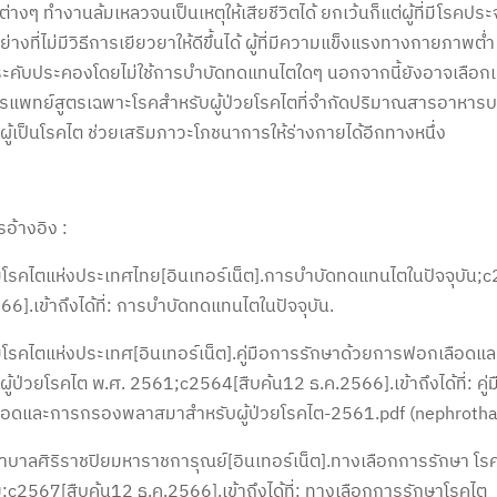
ต่างๆ ทำงานล้มเหลวจนเป็นเหตุให้เสียชีวิตได้ ยกเว้นก็แต่ผู้ที่มีโรคป
่างที่ไม่มีวิธีการเยียวยาให้ดีขึ้นได้ ผู้ที่มีความแข็งแรงทางกายภาพต่
ะคับประคองโดยไม่ใช้การบำบัดทดแทนไตใดๆ นอกจากนี้ยังอาจเลือก
แพทย์สูตรเฉพาะโรคสำหรับผู้ป่วยโรคไตที่จำกัดปริมาณสารอาหารบ
ผู้เป็นโรคไต ช่วยเสริมภาวะโภชนาการให้ร่างกายได้อีกทางหนึ่ง
อ้างอิง :
รคไตแห่งประเทศไทย[อินเทอร์เน็ต].การบำบัดทดแทนไตในปัจจุบัน;
66].เข้าถึงได้ที่: การบำบัดทดแทนไตในปัจจุบัน.
โรคไตแห่งประเทศ[อินเทอร์เน็ต].คู่มือการรักษาด้วยการฟอกเลือ
ผู้ป่วยโรคไต พ.ศ. 2561;c2564[สืบค้น12 ธ.ค.2566].เข้าถึงได้ที่: คู
ือดและการกรองพลาสมาสำหรับผู้ป่วยโรคไต-2561.pdf (nephrothai
บาลศิริราชปิยมหาราชการุณย์[อินเทอร์เน็ต].ทางเลือกการรักษา โรคไ
ย;c2567[สืบค้น12 ธ.ค.2566].เข้าถึงได้ที่: ทางเลือกการรักษาโรคไต