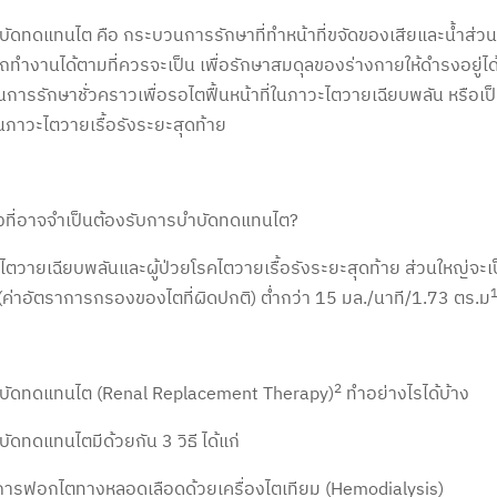
ัดทดแทนไต คือ กระบวนการรักษาที่ทำหน้าที่ขจัดของเสียและน้ำส่วนเ
ทำงานได้ตามที่ควรจะเป็น เพื่อรักษาสมดุลของร่างกายให้ดำรงอยู่ได้ใ
นการรักษาชั่วคราวเพื่อรอไตฟื้นหน้าที่ในภาวะไตวายเฉียบพลัน หรือ
ภาวะไตวายเรื้อรังระยะสุดท้าย
งที่อาจจำเป็นต้องรับการบำบัดทดแทนไต?
ป็นไตวายเฉียบพลันและผู้ป่วยโรคไตวายเรื้อรังระยะสุดท้าย ส่วนใหญ่จะเป็น
ค่าอัตราการกรองของไตที่ผิดปกติ) ต่ำกว่า 15 มล./นาที/1.73 ตร.ม
2
บัดทดแทนไต (Renal Replacement Therapy)
ทำอย่างไรได้บ้าง
ัดทดแทนไตมีด้วยกัน 3 วิธี ได้แก่
การฟอกไตทางหลอดเลือดด้วยเครื่องไตเทียม (Hemodialysis)