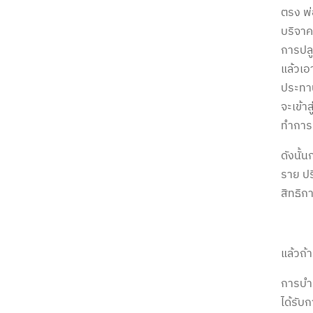
ตรง พ่
บริจาค
การปลู
แล้วเอ
ประทาน
จะเข้าส
ทำการฟ
ดังนั้
ราย ปร
สิทธิกา
แล้วถ้
การบำบ
ได้รับ