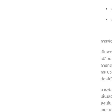
การฟอ
เป็นกา
เปลี่ย
การทดแ
กระบวน
ต้องได
การฟอก
เส้นเล
ยังเส้น
เหมาะส