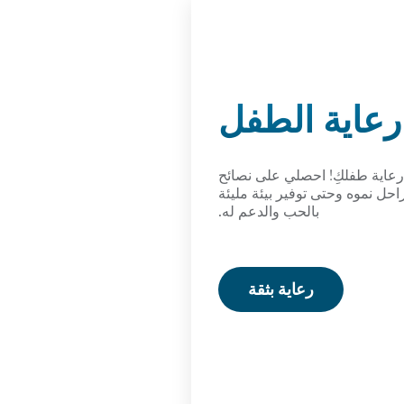
رعاية الطفل
رعاية طفلكِ! احصلي على نصائح
احل نموه وحتى توفير بيئة مليئة
بالحب والدعم له.
رعاية بثقة