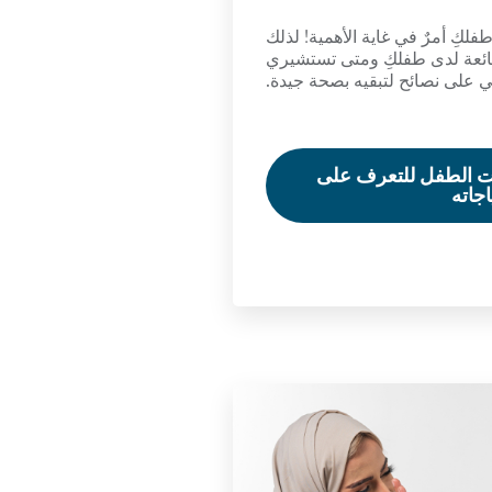
لكِ أمرٌ في غاية الأهمية! لذلك
ائعة لدى طفلكِ ومتى تستشيري
 على نصائح لتبقيه بصحة جيدة.
ت الطفل للتعرف على
اجاته