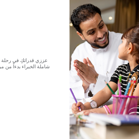
عززي قدراتكِ في رحلة 
شاملة الخبراء بدءاً من مر