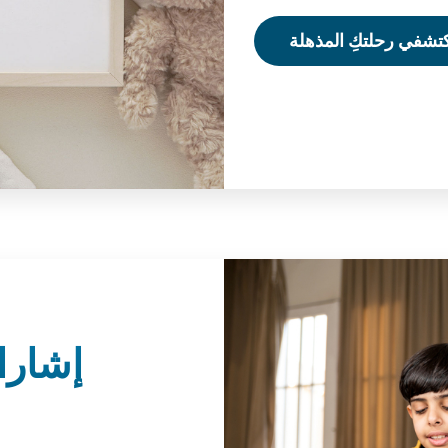
تشفي رحلتكِ المذهلة
إشارا