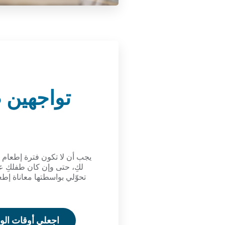
تواجهين 
يجب أن لا تكون فترة إطعام
لكِ، حتى وإن كان طفلكِ ع
تحوّلي بواسطتها معاناة إط
اجعلي أوقات الو