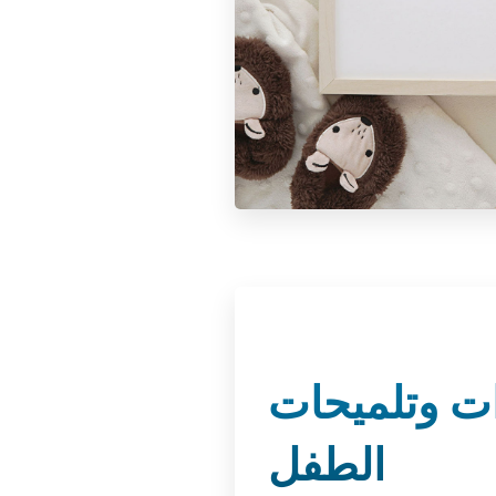
ت وتلميحات
الطفل