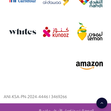
ANI-KSA-PN-2024-4446 l 346­9266
الصفحة الرئيسية
احصلي الآن على بدياشور®