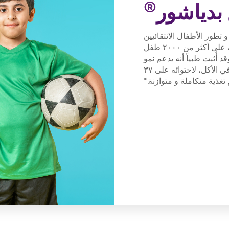
®
بدياشور
 تطور الأطفال الانتقائيين
بالأكل، بفضل أكثر من ٢٥ دراسة طبية أجريت على أكثر من ٢٠٠٠ طفل
د أُثبت طبياً أنه يدعم نمو
الأطفال و يعزز مناعتهم و يحسن شهيتهم في الأكل، لاحتوائه على ٣٧
 تغذية متكاملة و متوازنة.*