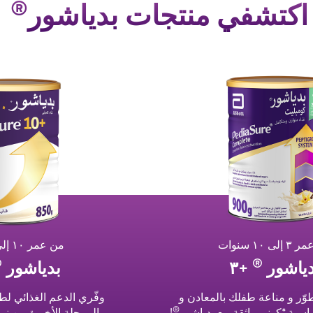
®
اكتشفي منتجات بدياشور
لى ١٠ سنوات
من عمر ١٠ إلى ١٥ سنة
®
®
دياشور
+٣
بدياشور
وّر و مناعة طفلك بالمعادن و
وفّري الدعم الغذائي لط
®
ساسية.*كوني واثقة مع بدياشور
!
المرحلة الأخيرة من نم