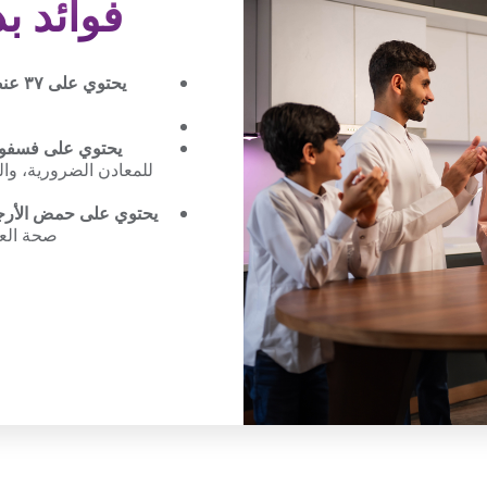
فوائد ب
يحتوي على ٣٧ عنصر غذائي
يحتوي على فسفوبب
للمعادن الضرورية، والز
يحتوي على حمض الأرجن
صحة الع