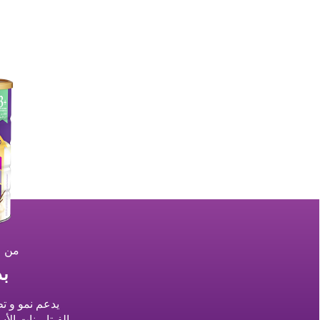
من عمر ٣ إ
ب
يدعم نمو و تط
الفيتامينات الأ