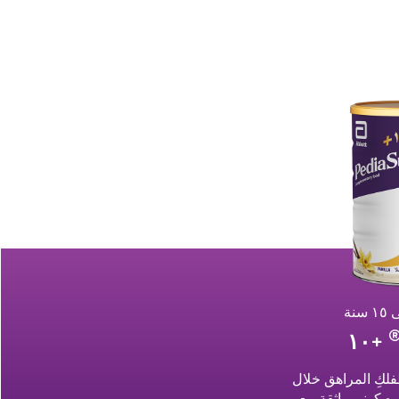
+١٠
فلكِ المراهق خلال
وه.كوني واثقة مع