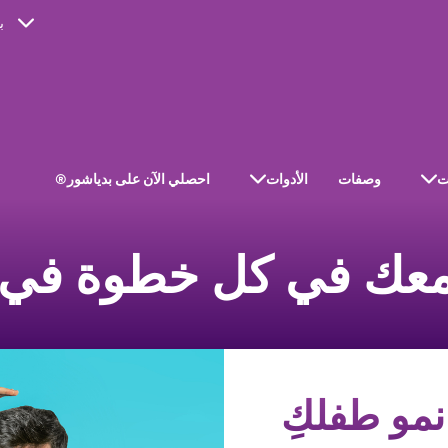
ب
ت
وصفات
الأدوات
احصلي الآن على بدياشور®
عك في كل خطوة في 
مو طفلكِ