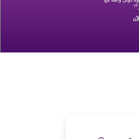
®
!
آن