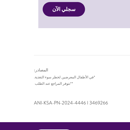
سجلي الآن
المصادر:
*في الأطفال المعرضين لخطر سوء التغذية.
**تتوفر المراجع عند الطلب
ANI-KSA-PN-2024-4446 l 346­9266