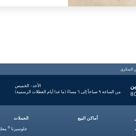
ض السكري
ين
الأحد– الخميس
من الساعة ٩ صباحاً إلى ٦ مساءً (ما عدا أيام العطلات الرسمية)
8
أماكن البيع
الحملات
®
جلوسيرنا
معك 