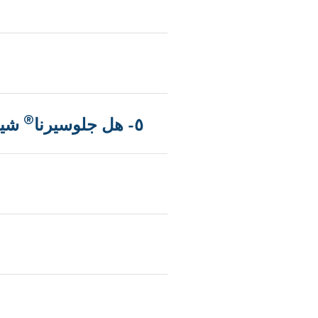
®
٥- هل جلوسيرنا
شيك