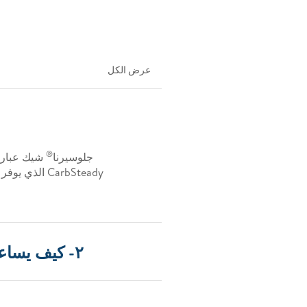
عرض الكل
®
جلوسيرنا
شيك عبارة
CarbSteady ا
٢- كيف يساعد جلوسيرنا