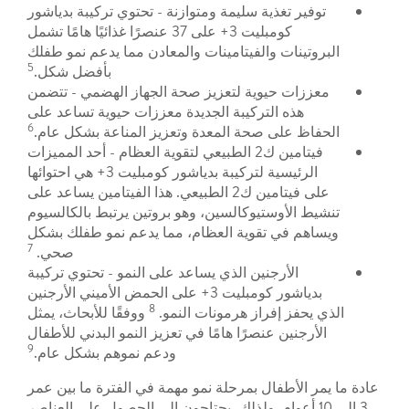
توفير تغذية سليمة ومتوازنة - تحتوي تركيبة بدياشور
كومبليت 3+ على 37 عنصرًا غذائيًا هامًا تشمل
البروتينات والفيتامينات والمعادن مما يدعم نمو طفلك
5
بأفضل شكل.
معززات حيوية لتعزيز صحة الجهاز الهضمي - تتضمن
هذه التركيبة الجديدة معززات حيوية تساعد على
6
الحفاظ على صحة المعدة وتعزيز المناعة بشكل عام.
فيتامين ك2 الطبيعي لتقوية العظام - أحد المميزات
الرئيسية لتركيبة بدياشور كومبليت 3+ هي احتوائها
على فيتامين ك2 الطبيعي. هذا الفيتامين يساعد على
تنشيط الأوستيوكالسين، وهو بروتين يرتبط بالكالسيوم
ويساهم في تقوية العظام، مما يدعم نمو طفلك بشكل
7
صحي.
الأرجنين الذي يساعد على النمو - تحتوي تركيبة
بدياشور كومبليت 3+ على الحمض الأميني الأرجنين
8
الذي يحفز إفراز هرمونات النمو.
ووفقًا للأبحاث، يمثل
الأرجنين عنصرًا هامًا في تعزيز النمو البدني للأطفال
9
ودعم نموهم بشكل عام.
عادة ما يمر الأطفال بمرحلة نمو مهمة في الفترة ما بين عمر
3 إلى 10 أعوام. ولذلك، يحتاجون إلى الحصول على العناصر