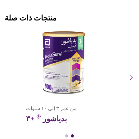
منتجات ذات صلة
Previous
Next
من عمر ٣ إلى ١٠ سنوات
®
بدياشور
+٣