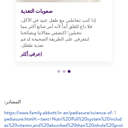
صعوبات التغذية
إذا كنتِ تتعاملين مع طفل عنيد في الأكل،
فلا داعِ للقلق أبداً لأنه أمر شائع أكثر مما
تتخيلين! اكتشفي مقالاتنا ونصائحنا
لتتعرفي على الطريقة الصحيحة لدعم
تغذية طفلكِ.
اعرفي أكثر
المصادر:
https://www.family.abbott/in-en/pediasure/science-of-
1
pediasure.html#:~:text=Nutri%2DPull%20system%20includ
es%20vitamin,and%20absorbed%20than%20whole%20prot