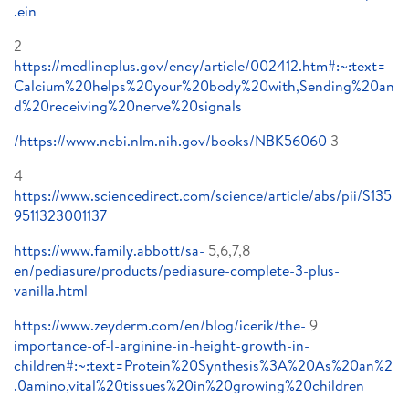
ein.
2
https://medlineplus.gov/ency/article/002412.htm#:~:text=
Calcium%20helps%20your%20body%20with,Sending%20an
d%20receiving%20nerve%20signals
https://www.ncbi.nlm.nih.gov/books/NBK56060/
3
4
https://www.sciencedirect.com/science/article/abs/pii/S135
9511323001137
https://www.family.abbott/sa-
5,6,7,8
en/pediasure/products/pediasure-complete-3-plus-
vanilla.html
https://www.zeyderm.com/en/blog/icerik/the-
9
importance-of-l-arginine-in-height-growth-in-
children#:~:text=Protein%20Synthesis%3A%20As%20an%2
0amino,vital%20tissues%20in%20growing%20children.