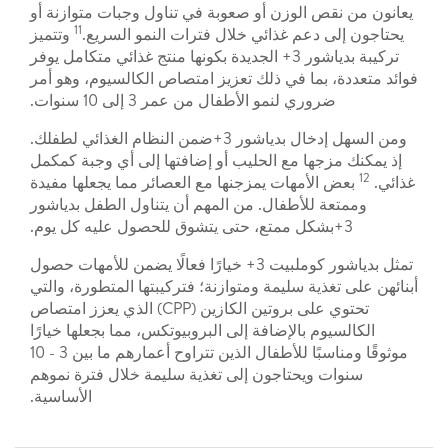
يعانون من نقص الوزن أو صعوبة في تناول وجبات متوازنة أو
11
يحتاجون إلى دعم غذائي خلال فترات النمو السريع.
وتتميز
تركيبة بدياشور 3+ الجديدة بكونها منتج غذائي متكامل يوفر
فوائد متعددة، بما في ذلك تعزيز امتصاص الكالسيوم، وهو أمر
ضروري لنمو الأطفال من عمر 3 إلى 10 سنوات.
ومن السهل إدخال بدياشور 3+ضمن النظام الغذائي لطفلك.
إذ يمكنك مزجها مع الحليب أو إضافتها إلى أي وجبة كمكمل
12
غذائي.
بعض الأمهات يمزجنها مع العصائر مما يجعلها مفيدة
وممتعة للأطفال. من المهم أن يتناول الطفل بدياشور
3+بشكل ممتع، حتى يتشوق للحصول عليه كل يوم.
تمثل بدياشور كوملبيت 3+ خيارًا فعالًا يضمن للأمهات حصول
أبنائهن على تغذية سليمة ومتوازنة؛ فتركيبتها المتطورة، والتي
تحتوي على بروتين الكازين (CPP) الذي يعزز امتصاص
الكالسيوم بالإضافة إلى البروبيوتكس، مما بجعلها خيارًا
موثوقًا ومناسبًا للأطفال الذين تتراوح أعمارهم ما بين 3 - 10
سنوات ويحتاجون إلى تغذية سليمة خلال فترة نموهم
الأساسية.