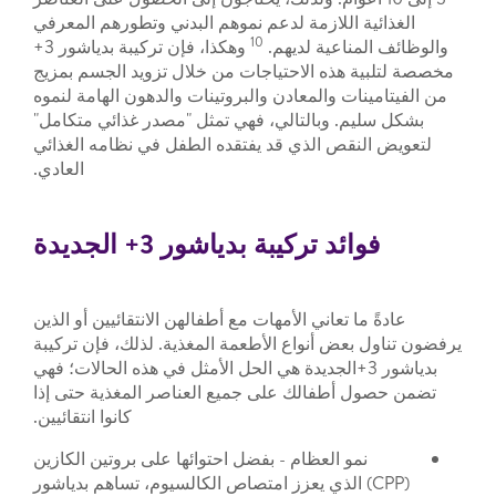
الغذائية اللازمة لدعم نموهم البدني وتطورهم المعرفي
10
والوظائف المناعية لديهم.
وهكذا، فإن تركيبة بدياشور 3+
مخصصة لتلبية هذه الاحتياجات من خلال تزويد الجسم بمزيج
من الفيتامينات والمعادن والبروتينات والدهون الهامة لنموه
بشكل سليم. وبالتالي، فهي تمثل "مصدر غذائي متكامل"
لتعويض النقص الذي قد يفتقده الطفل في نظامه الغذائي
العادي.
فوائد تركيبة بدياشور 3+ الجديدة
عادةً ما تعاني الأمهات مع أطفالهن الانتقائيين أو الذين
يرفضون تناول بعض أنواع الأطعمة المغذية. لذلك، فإن تركيبة
بدياشور 3+الجديدة هي الحل الأمثل في هذه الحالات؛ فهي
تضمن حصول أطفالك على جميع العناصر المغذية حتى إذا
كانوا انتقائيين.
نمو العظام - بفضل احتوائها على بروتين الكازين
(CPP) الذي يعزز امتصاص الكالسيوم، تساهم بدياشور