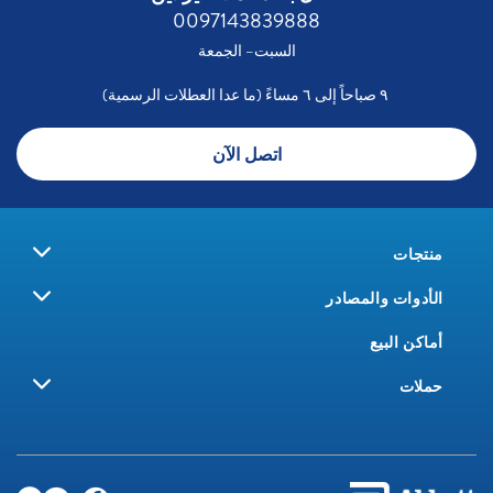
0097143839888
السبت– الجمعة
٩ صباحاً إلى ٦ مساءً (ما عدا العطلات الرسمية)
اتصل الآن
منتجات
الأدوات والمصادر
أماكن البيع
حملات