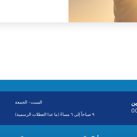
ين
السبت– الجمعة
0
٩ صباحاً إلى ٦ مساءً (ما عدا العطلات الرسمية)