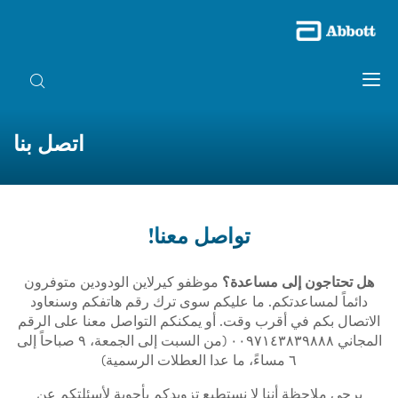
اتصل بنا
تواصل معنا!
هل تحتاجون إلى مساعدة؟
موظفو كيرلاين الودودين متوفرون
دائماً لمساعدتكم. ما عليكم سوى ترك رقم هاتفكم وسنعاود
الاتصال بكم في أقرب وقت. أو يمكنكم التواصل معنا على الرقم
المجاني ٠٠٩٧١٤٣٨٣٩٨٨٨ (من السبت إلى الجمعة، ٩ صباحاً إلى
٦ مساءً، ما عدا العطلات الرسمية)
يرجى ملاحظة أننا لا نستطيع تزويدكم بأجوبة لأسئلتكم عن