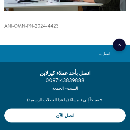
ANI-OMN-PN-2024-4423
اتصل بنا
اتصل بأحد عملاء كيرلاين
0097143839888
السبت– الجمعة
٩ صباحاً إلى ٦ مساءً (ما عدا العطلات الرسمية)
اتصل الآن