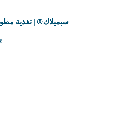
سيميلاك® | تغذية مطو
ب