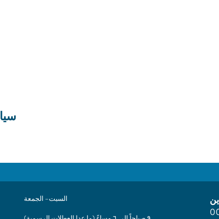
سيا
ين
السبت– الجمعة
0
٩ صباحاً إلى ٦ مساءً (ما عدا العطلات الرسمية)