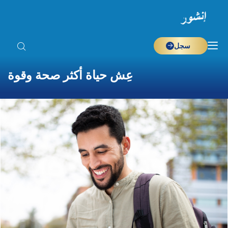
سجل
عِش حياة أكثر صحة وقوة