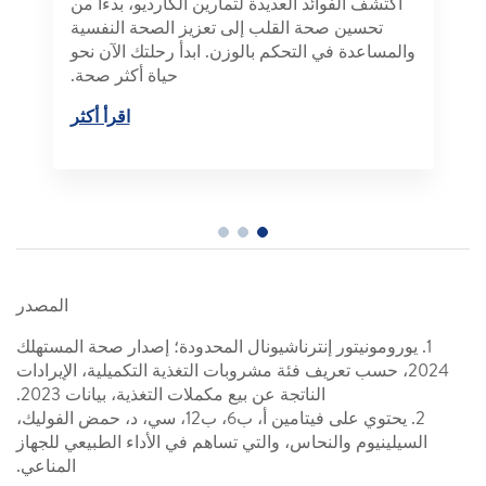
اكتشف الفوائد العديدة لتمارين الكارديو، بدءاً من
تحسين صحة القلب إلى تعزيز الصحة النفسية
والمساعدة في التحكم بالوزن. ابدأ رحلتك الآن نحو
حياة أكثر صحة.
اقرأ أكثر
المصدر
1. يورومونيتور إنترناشيونال المحدودة؛ إصدار صحة المستهلك
2024، حسب تعريف فئة مشروبات التغذية التكميلية، الإيرادات
الناتجة عن بيع مكملات التغذية، بيانات 2023.
2. يحتوي على فيتامين أ، ب6، ب12، سي، د، حمض الفوليك،
السيلينيوم والنحاس، والتي تساهم في الأداء الطبيعي للجهاز
المناعي.