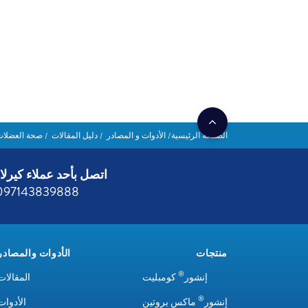
الصفحة الرئيسية
الأدوات و المصادر
دليل المقالات
صحة العضلات
اتصل بأحد عملاء كيرلا
097143839888
منتجات
الأدوات والمصادر
®
إنشور
كومبليت
المقالات
®
إنشور
ماكس بروتين
الأدوات