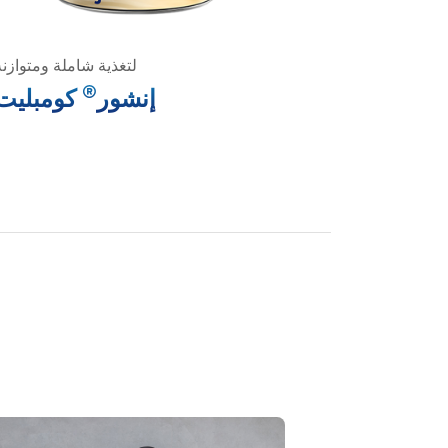
لتغذية شاملة ومتوازنة
®
إنشور
كومبليت