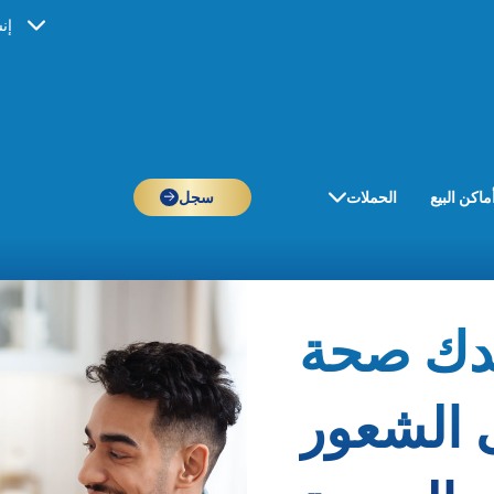
إن
ماكن البيع
الحملات
سجل
دك صحة
 الشعور