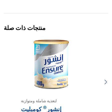
منتجات ذات صلة
Previous
Next
لتغذية شاملة ومتوازنة
®
إنشور
كومبليت