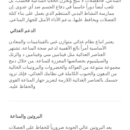
المناعي. فالعضلات لا تنتج وتخزن الخلايا المناعية فحسب، بل
تلعب أيضاً دوراً حاسماً في دفاع الجسم ضد أي عدوى. إن
ممارسة النشاط البدني المنتظم الذي يعمل على بناء كتلة
العضلات ويحافظ عليها، يدعم الأداء الأمثل للجهاز المناعي.
الدعم الغذائي
يعتبر اتباع نظام غذائي متوازن غني بالفيتامينات والمعادن
الأساسية أمراً بالغ الأهمية لدعم صحة المناعة. تشتهر
العناصر الغذائية مثل فيتامين سي وفيتامين د والزنك
والسيلينيوم بخصائصها المعززة للمناعة. من خلال دمج
مجموعة متنوعة من الفواكه والخضروات والبروتينات الخالية
من الدهون والحبوب الكاملة في نظامك الغذائي، فإنك تزود
جسمك بالعناصر الغذائية اللازمة لتعزيز جهاز المناعة القوي
والحفاظ عليه.
البروتين والمناعة
يعد البروتين عالي الجودة ضرورياً للحفاظ على العضلات