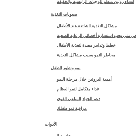
إنشاء روتين منظم للوجبات الرئيسية والخفيفة
صعوبات التغذية
مشاكل التغذية الشائعة عند الأطفال
ي متى يجب استشارة أخصائي الرعاية الصحية
خطط وتدابير مفيدة لتغذية الأطفال
مخاطر النمو بسبب مشاكل التغذية
نمو وتطور الطفل
أهمية البروتين خلال مرحلة النمو
غذاء متكامل لنمو العظام
دعم الجهاز المناعي القوي
مراقبة نمو طفلك
الأدوات
حاسبة النمو