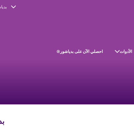
بديا
الأدوات
احصلي الآن على بدياشور®
بد