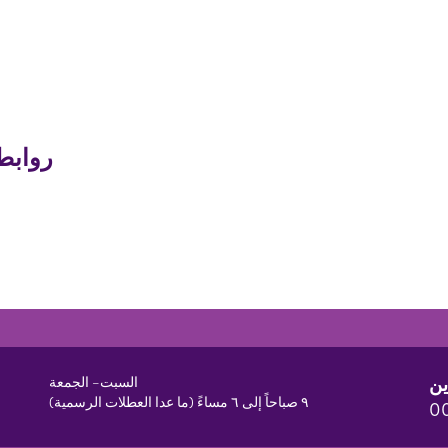
روابط
ين
السبت– الجمعة
٩ صباحاً إلى ٦ مساءً (ما عدا العطلات الرسمية)
0