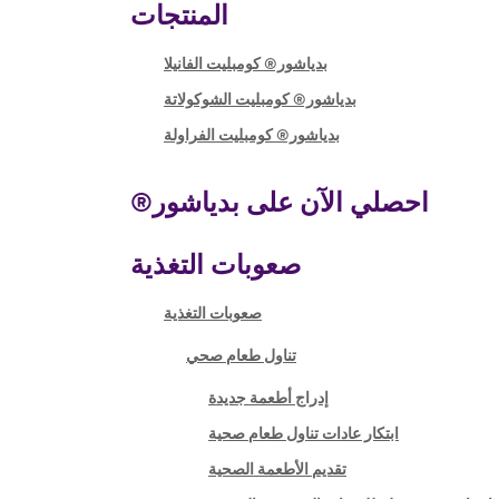
المنتجات
بدياشور® كومبليت الفانيلا
بدياشور® كومبليت الشوكولاتة
بدياشور® كومبليت الفراولة
احصلي الآن على بدياشور®
صعوبات التغذية
صعوبات التغذية
تناول طعام صحي
إدراج أطعمة جديدة
ابتكار عادات تناول طعام صحية
تقديم الأطعمة الصحية