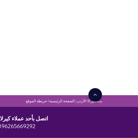
بدياشور® الأردن | الصفحة الرئيسية
خريطة الموقع
اتصل بأحد عملاء كيرلا
096265669292