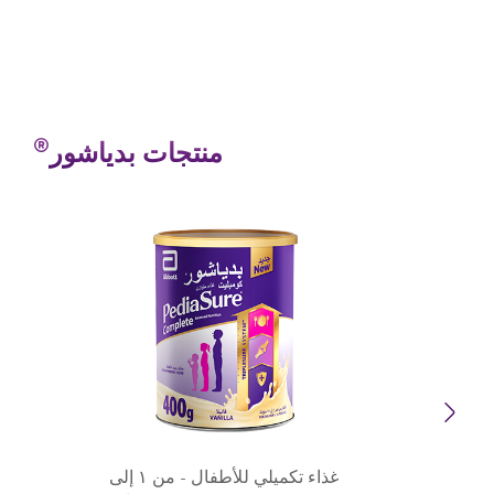
®
منتجات بدياشور
Previous
Next
غذاء تكميلي للأطفال - من ١ إلى