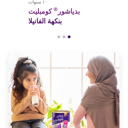
١٠ سنوات
®
بدياشور
كومبليت
بنكهة الفانيلا