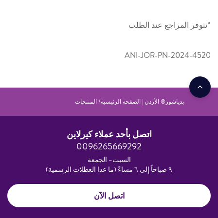
*تتوفر المراجع عند الطلب
ANI-JOR-PN-2024-4520
بدياشور® الأردن | الصفحة الرئيسية
المنتجات
اتصل بأحد عملاء كيرلاين
0096265669292
السبت– الجمعة
٩ صباحاً إلى ٦ مساءً (ما عدا العطلات الرسمية)
اتصل الآن