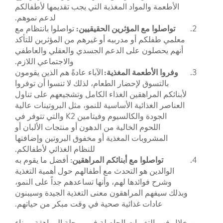
الأطعمة والمواد المغذية التي يجب تقديمها لأطفالكم
لدعم نموهم.
تواصلوا مع المؤثرين الحقيقيين:
تواصلوا بانتظام مع
معلمي طفلكم أو مدربيه أو غيرهم من المؤثرين للتأكد
أنهم يحصلون على الدعم الجسدي والعقلي والعاطفي
والاجتماعي اللازم.
وفروا الأطعمة المغذية:
الآباء عادةً هم الذين يقومون
بالتسوق لإحضار الطعام، لذلك لا تنسوا أن توفروا
لأبنائكم المراهقين الغذاء الكامل وتشجيعهم على تناول
العناصر الغذائية الأساسية للنمو، مثل البروتينات عالية
الجودة والكالسيوم وفيتامين K2 والتي تتوفر في
اللحوم الخالية من الدهون أو منتجات الألبان أو
المشروبات المغذية أو مخفوق البروتين وإضافتها
للنظام الغذائي لأطفالكم.
تواصلوا مع أبنائكم المراهقين
: أفضل ما يقوم به
الوالدين هو التحدث مع أطفالهم حول أهمية التغذية
وشرح فوائدها لهم، وأنها تساعدهم جداً على النمو،
وبذلك سيفهم المراهقون معنى التغذية الجيدة وسيبنون
عادات غذائية صحية في وقت مبكر من حياتهم.
من خلال فهم التغيرات الحاصلة في مرحلة المراهقة، وبناء