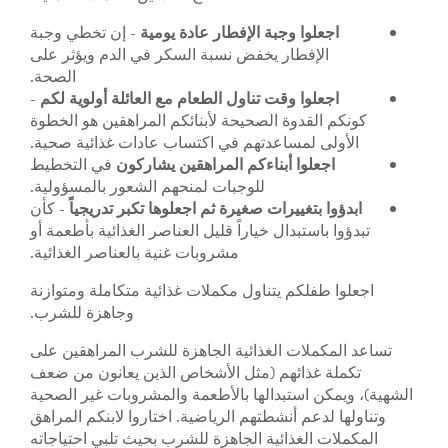
اجعلوا وجبة الإفطار عادة يومية
- إن تخطي وجبة
الإفطار يخفض نسبة السكر في الدم ويؤثر على
الصحة.
اجعلوا وقت تناول الطعام مع العائلة أولوية لكم
-
كونكم القدوة الصحيحة لأبنائكم المراهقين هو الخطوة
الأولى لمساعدتهم في اكتساب عادات غذائية صحية.
اجعلوا أبناءكم المراهقين يشاركون
في التخطيط
للوجبات لمنحهم الشعور بالمسؤولية.
ابدؤوا بتغييرات صغيرة ثم اجعلوها تكبر تدريجياً
- كأن
تبدؤوا باستبدال خياراً قليل العناصر الغذائية بأطعمة أو
مشروبات غنية بالعناصر الغذائية.
اجعلوا طفلكم يتناول مكملات غذائية متكاملة ومتوازنة
وجاهزة للشرب.
تساعد المكملات الغذائية الجاهزة للشرب المراهقين على
تكملة غذائهم (مثل الأشخاص الذين يعانون من ضعف
الشهية)، ويمكن استبدالها بالأطعمة والمشروبات غير الصحية
وتناولها لدعم أنشطتهم الرياضية. اختاروا لابنكم المراهق
المكملات الغذائية الجاهزة للشرب بحيث تلبي احتياجاته