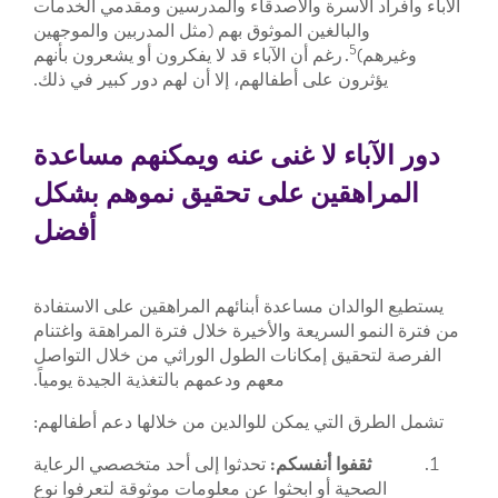
الآباء وأفراد الأسرة والأصدقاء والمدرسين ومقدمي الخدمات
والبالغين الموثوق بهم (مثل المدربين والموجهين
5
وغيرهم)
. رغم أن الآباء قد لا يفكرون أو يشعرون بأنهم
يؤثرون على أطفالهم، إلا أن لهم دور كبير في ذلك.
دور الآباء لا غنى عنه ويمكنهم مساعدة
المراهقين على تحقيق نموهم بشكل
أفضل
يستطيع الوالدان مساعدة أبنائهم المراهقين على الاستفادة
من فترة النمو السريعة والأخيرة خلال فترة المراهقة واغتنام
الفرصة لتحقيق إمكانات الطول الوراثي من خلال التواصل
معهم ودعمهم بالتغذية الجيدة يومياً.
تشمل الطرق التي يمكن للوالدين من خلالها دعم أطفالهم:
ثقفوا أنفسكم:
تحدثوا إلى أحد متخصصي الرعاية
الصحية أو ابحثوا عن معلومات موثوقة لتعرفوا نوع