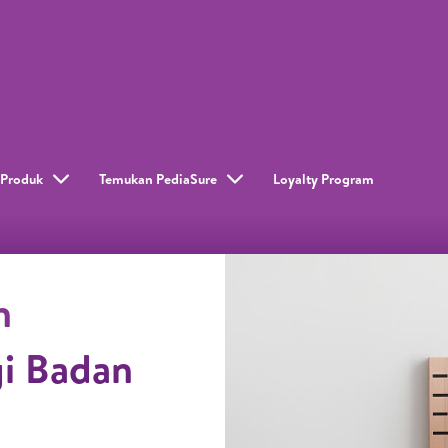
Produk
Temukan PediaSure
Loyalty Program​
n
i Badan