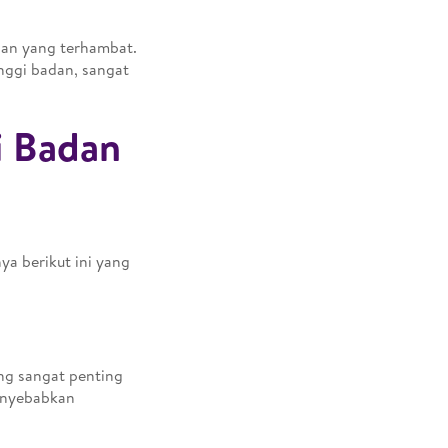
han yang terhambat.
nggi badan, sangat
i Badan
a berikut ini yang
ng sangat penting
menyebabkan