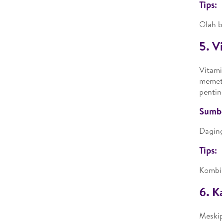
Tips:
Olah b
5. V
Vitam
memet
pentin
Sumb
Daging
Tips:
Kombin
6. K
Meskip