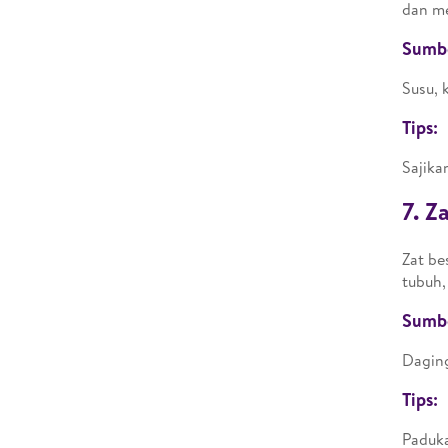
dan me
Sumb
Susu, 
Tips:
Sajika
7. Z
Zat b
tubuh,
Sumb
Daging
Tips:
Paduka