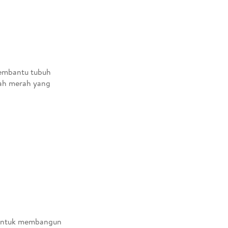
embantu tubuh
ah merah yang
g untuk membangun