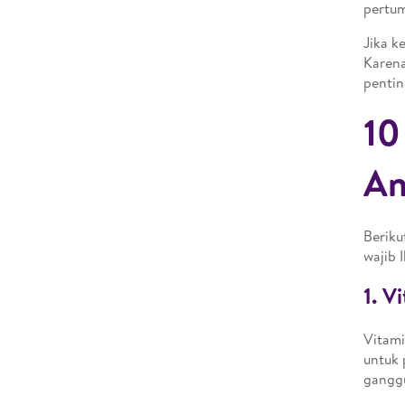
pertum
Jika k
Karena
pentin
10
An
Beriku
wajib 
1. V
Vitami
untuk 
gangg