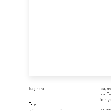
Bagikan:
Ibu, m
tua. T
fisik 
Tags:
Namun