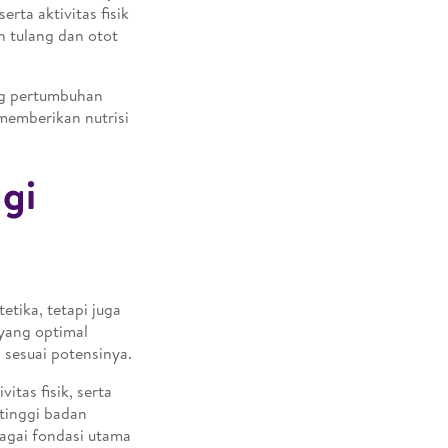
rta aktivitas fisik
 tulang dan otot
ng pertumbuhan
 memberikan nutrisi
gi
etika, tetapi juga
yang optimal
sesuai potensinya.
tas fisik, serta
tinggi badan
ebagai fondasi utama