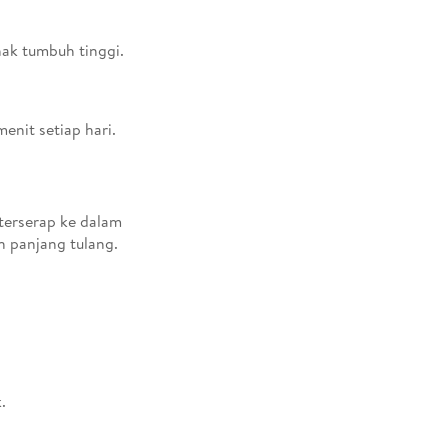
nak tumbuh tinggi.
enit setiap hari.
terserap ke dalam
n panjang tulang.
.