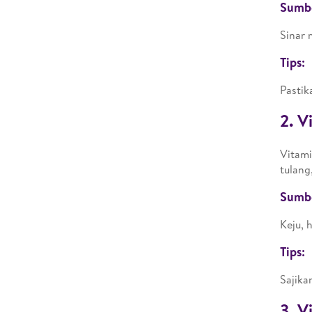
Sumb
Sinar 
Tips:
Pastik
2. V
Vitami
tulang
Sumb
Keju, 
Tips:
Sajik
3. V