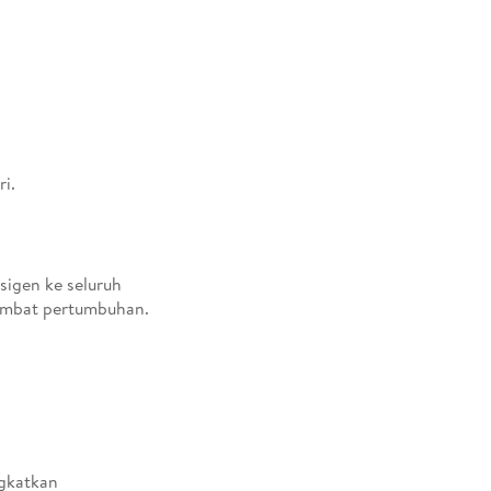
i.
igen ke seluruh
hambat pertumbuhan.
gkatkan