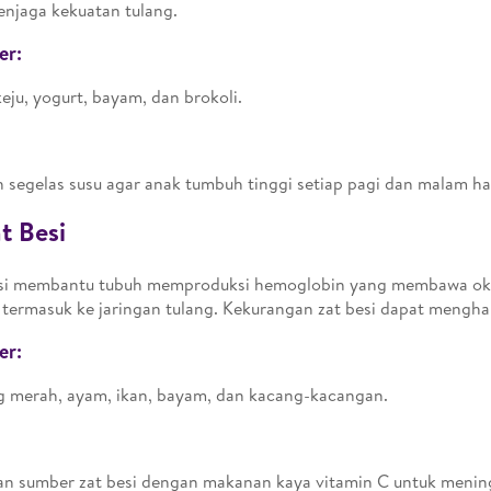
njaga kekuatan tulang.
er:
keju, yogurt, bayam, dan brokoli.
n segelas susu agar anak tumbuh tinggi setiap pagi dan malam har
at Besi
esi membantu tubuh memproduksi hemoglobin yang membawa oks
 termasuk ke jaringan tulang. Kekurangan zat besi dapat meng
er:
 merah, ayam, ikan, bayam, dan kacang-kacangan.
n sumber zat besi dengan makanan kaya vitamin C untuk menin