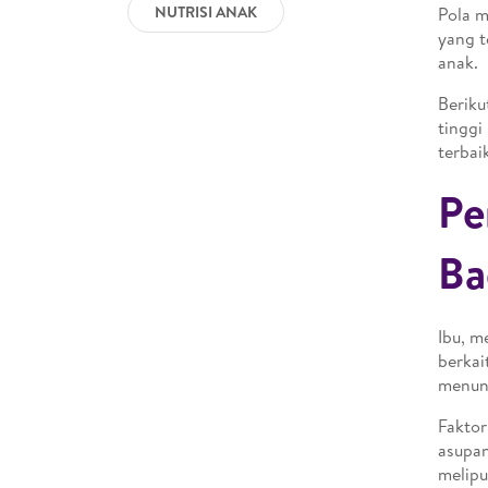
NUTRISI ANAK
Pola m
yang t
anak.
Beriku
tinggi
terbai
Pe
Ba
Ibu, m
berkai
menunj
Faktor
asupan
melipu