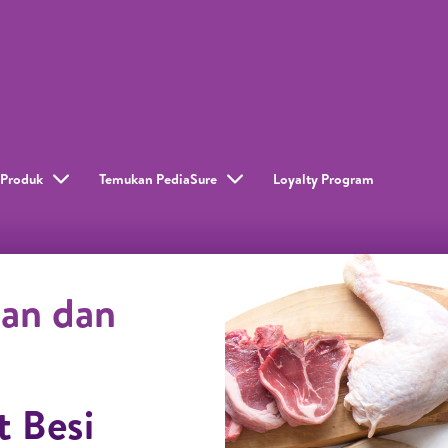
Produk
Temukan PediaSure
Loyalty Program​
man dan
 Besi