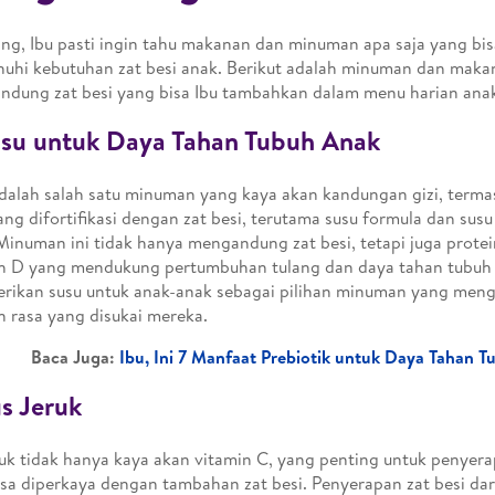
ng, Ibu pasti ingin tahu makanan dan minuman apa saja yang b
hi kebutuhan zat besi anak. Berikut adalah minuman dan maka
dung zat besi yang bisa Ibu tambahkan dalam menu harian ana
usu untuk Daya Tahan Tubuh Anak
dalah salah satu minuman yang kaya akan kandungan gizi, termas
ang difortifikasi dengan zat besi, terutama susu formula dan su
Minuman ini tidak hanya mengandung zat besi, tetapi juga protei
n D yang mendukung pertumbuhan tulang dan daya tahan tubuh a
ikan susu untuk anak-anak sebagai pilihan minuman yang meng
 rasa yang disukai mereka.
Baca Juga:
Ibu, Ini 7 Manfaat Prebiotik untuk Daya Tahan 
us Jeruk
ruk tidak hanya kaya akan vitamin C, yang penting untuk penyerap
isa diperkaya dengan tambahan zat besi. Penyerapan zat besi dar