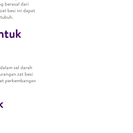
g berasal dari
at besi ini dapat
 tubuh.
ntuk
 dalam sel darah
rangan zat besi
bat perkembangan
k