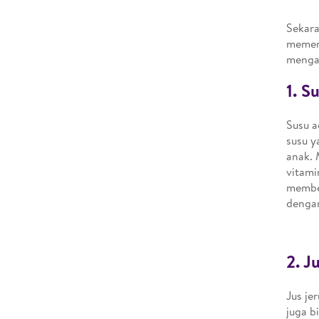
Sekara
memenu
mengan
1. S
Susu a
susu y
anak. 
vitami
member
dengan
2. J
Jus je
juga b