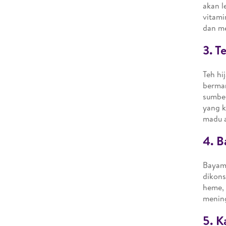
akan l
vitami
dan me
3. T
Teh hi
berman
sumber
yang k
madu a
4. 
Bayam 
dikons
heme, 
mening
5. K