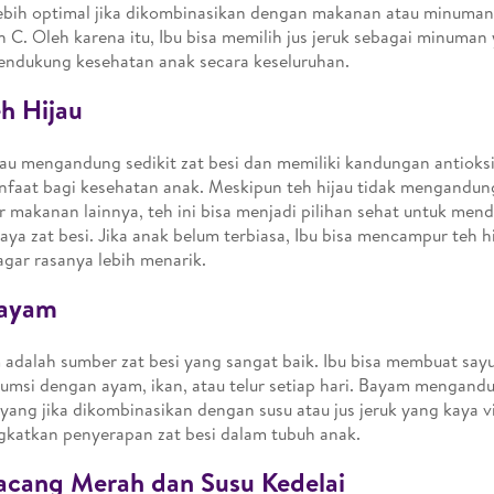
ebih optimal jika dikombinasikan dengan makanan atau minum
n C. Oleh karena itu, Ibu bisa memilih jus jeruk sebagai minuman 
ndukung kesehatan anak secara keseluruhan.
eh Hijau
jau mengandung sedikit zat besi dan memiliki kandungan antioks
faat bagi kesehatan anak. Meskipun teh hijau tidak mengandung
 makanan lainnya, teh ini bisa menjadi pilihan sehat untuk me
aya zat besi. Jika anak belum terbiasa, Ibu bisa mencampur teh h
gar rasanya lebih menarik.
Bayam
adalah sumber zat besi yang sangat baik. Ibu bisa membuat say
umsi dengan ayam, ikan, atau telur setiap hari. Bayam mengandu
yang jika dikombinasikan dengan susu atau jus jeruk yang kaya v
katkan penyerapan zat besi dalam tubuh anak.
acang Merah dan Susu Kedelai