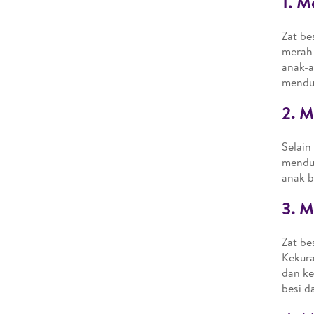
1. 
Zat be
merah 
anak-a
mendu
2. 
Selain
menduk
anak b
3. 
Zat be
Kekura
dan ke
besi d