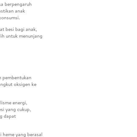
isa berpengaruh
astikan anak
konsumsi.
at besi bagi anak,
lih untuk menunjang
am pembentukan
angkut oksigen ke
lisme energi,
si yang cukup,
ng dapat
si heme yang berasal