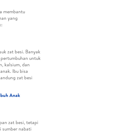
isa membantu
nan yang
k:
uk zat besi. Banyak
su pertumbuhan untuk
n, kalsium, dan
nak. Ibu bisa
andung zat besi
Tubuh Anak
an zat besi, tetapi
i sumber nabati