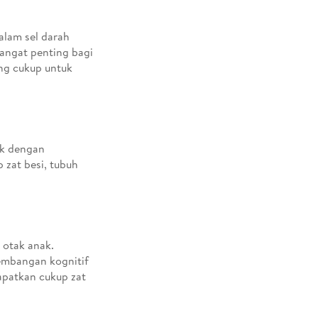
alam sel darah
sangat penting bagi
ng cukup untuk
ak dengan
 zat besi, tubuh
 otak anak.
embangan kognitif
apatkan cukup zat