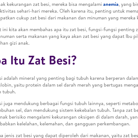
nak kekurangan zat besi, mereka bisa mengalami
anemia
, yang b
ktivitas sehari-hari mereka. Oleh karena itu, penting untuk mem
atkan cukup zat besi dari makanan dan minuman yang mereka 
t ini kita akan membahas apa itu zat besi, fungsi-fungsi penting z
numan serta makanan yang kaya akan zat besi yang dapat Ibu pi
han gizi anak.
a Itu Zat Besi?
si adalah mineral yang penting bagi tubuh karena berperan dal
obin, yaitu protein dalam sel darah merah yang bertugas meng
h tubuh.
si juga mendukung berbagai fungsi tubuh lainnya, seperti metabo
buhan sel, dan mendukung sistem kekebalan tubuh. Tanpa zat be
nak berisiko mengalami kekurangan oksigen di dalam darah, ya
babkan kelelahan, kelemahan, dan gangguan perkembangan.
a jenis zat besi yang dapat diperoleh dari makanan, yaitu zat be