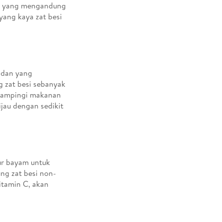
an yang mengandung
yang kaya zat besi
idan yang
 zat besi sebanyak
ndampingi makanan
ijau dengan sedikit
ur bayam untuk
ng zat besi non-
itamin C, akan