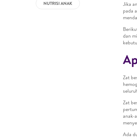
NUTRISI ANAK
Jika a
pada a
mendap
Beriku
dan mi
kebutu
Ap
Zat be
hemogl
seluru
Zat be
pertum
anak-a
menye
Ada du