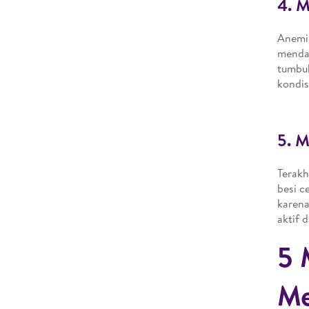
4. 
Anemia
mendap
tumbu
kondisi
5. M
Terakh
besi c
karena
aktif 
5 
Me