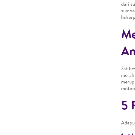
dari s
sumber
bekerj
Me
An
Zat be
merah 
merup
motori
5 
Adapun