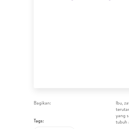
Bagikan:
Ibu, z
teruta
yang s
Tags:
tubuh