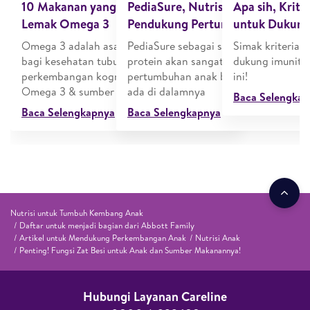
10 Makanan yang Mengandung Asam
PediaSure, Nutrisi Triple Protein
Apa sih, Krite
Lemak Omega 3
Pendukung Pertumbuhan Anak
untuk Dukung
Omega 3 adalah asam lemak yang penting
PediaSure sebagai susu dengan triple
Simak kriteria 
bagi kesehatan tubuh, jantung, otak, dan
protein akan sangat membantu mend
dukung imunitas
perkembangan kognitif. Ini manfaat
pertumbuhan anak berkat kandungan
ini!
Omega 3 & sumber makanan yang tepat
ada di dalamnya
Baca Selengka
Baca Selengkapnya
Baca Selengkapnya
Nutrisi untuk Tumbuh Kembang Anak
Daftar untuk menjadi bagian dari Abbott Family
Artikel untuk Mendukung Perkembangan Anak
Nutrisi Anak
Penting! Fungsi Zat Besi untuk Anak dan Sumber Makanannya!
Hubungi Layanan Careline​