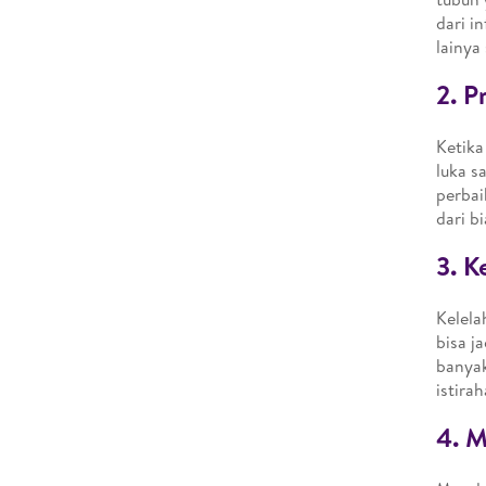
dari i
lainya 
2. P
Ketika
luka s
perbai
dari b
3. K
Kelela
bisa j
banyak
istira
4. M