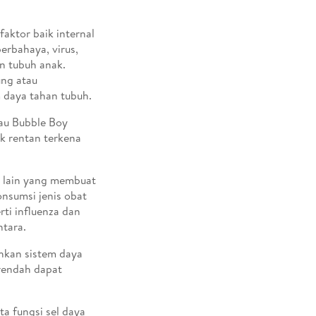
aktor baik internal
erbahaya, virus,
n tubuh anak.
ung atau
 daya tahan tubuh.
tau Bubble Boy
k rentan terkena
r lain yang membuat
nsumsi jenis obat
ti influenza dan
tara.
ahkan sistem daya
 rendah dapat
a fungsi sel daya