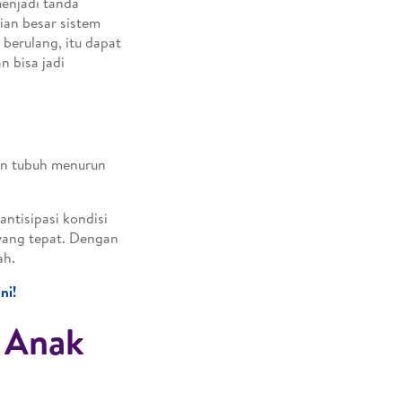
menjadi tanda
ian besar sistem
berulang, itu dapat
n bisa jadi
an tubuh menurun
antisipasi kondisi
yang tepat. Dengan
ah.
ni!
 Anak