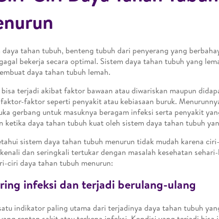
nurun
 daya tahan tubuh, benteng tubuh dari penyerang yang berbaha
gagal bekerja secara optimal. Sistem daya tahan tubuh yang lem
embuat daya tahan tubuh lemah.
i bisa terjadi akibat faktor bawaan atau diwariskan maupun didapa
 faktor-faktor seperti penyakit atau kebiasaan buruk. Menurunn
a gerbang untuk masuknya beragam infeksi serta penyakit yan
n ketika daya tahan tubuh kuat oleh sistem daya tahan tubuh yan
ahui sistem daya tahan tubuh menurun tidak mudah karena ciri-
dikenali dan seringkali tertukar dengan masalah kesehatan sehari-
iri-ciri daya tahan tubuh menurun:
ering infeksi dan terjadi berulang-ulang
satu indikator paling utama dari terjadinya daya tahan tubuh ya
yang rentan sakit atau terkena infeksi. Kondisi yang terjadi bisa 