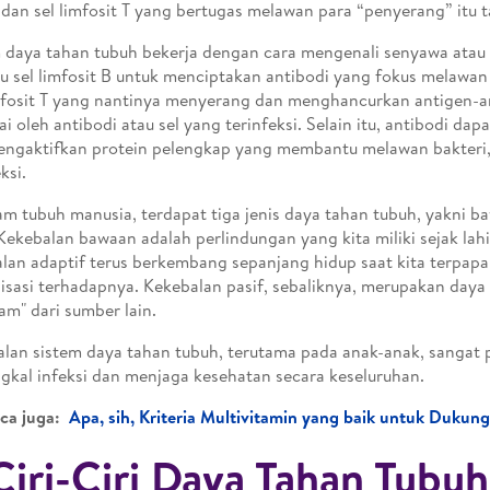
 dan sel limfosit T yang bertugas melawan para “penyerang” itu t
 daya tahan tubuh bekerja dengan cara mengenali senyawa atau 
 sel limfosit B untuk menciptakan antibodi yang fokus melawan 
mfosit T yang nantinya menyerang dan menghancurkan antigen-a
ai oleh antibodi atau sel yang terinfeksi. Selain itu, antibodi dapa
ngaktifkan protein pelengkap yang membantu melawan bakteri, v
ksi.
am tubuh manusia, terdapat tiga jenis daya tahan tubuh, yakni ba
 Kekebalan bawaan adalah perlindungan yang kita miliki sejak lah
lan adaptif terus berkembang sepanjang hidup saat kita terpapa
isasi terhadapnya. Kekebalan pasif, sebaliknya, merupakan daya
jam" dari sumber lain.
lan sistem daya tahan tubuh, terutama pada anak-anak, sangat 
kal infeksi dan menjaga kesehatan secara keseluruhan.
ca juga:
Apa, sih, Kriteria Multivitamin yang baik untuk Dukun
Ciri-Ciri Daya Tahan Tubuh