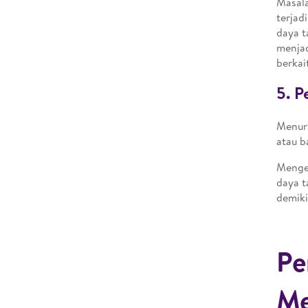
Masala
terjad
daya t
menjad
berkai
5. P
Menuru
atau b
Mengen
daya t
demiki
Pe
Me