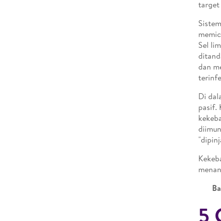
target
Sistem
memicu
Sel li
ditand
dan me
terinfe
Di dal
pasif.
kekeba
diimun
"dipin
Kekeba
menang
Ba
5 