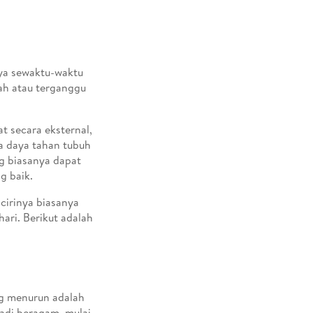
ya sewaktu-waktu
ah atau terganggu
t secara eksternal,
ya daya tahan tubuh
g biasanya dapat
g baik.
cirinya biasanya
hari. Berikut adalah
ng menurun adalah
jadi beragam, mulai