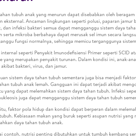
ahan tubuh anak yang menurun dapat disebabkan oleh beragam f
 eksternal. Ancaman lingkungan seperti polusi, paparan jamur b
t, dan infeksi bakteri semua dapat mengganggu sistem daya taha
n serta mikroba berbahaya dapat merusak sel imun secara langs
nggu fungsi normalnya, sehingga memicu terganggunya sistem
 internal seperti Penyakit Imunodefisiensi Primer seperti SCID a
e yang merupakan penyakit turunan. Dalam kondisi ini, anak-ana
 akibat bakteri, virus, dan jamur.
an sistem daya tahan tubuh sementara juga bisa menjadi fakto
ahan tubuh anak lemah. Gangguan ini dapat terjadi akibat mengo
tu yang dapat melemahkan sistem daya tahan tubuh. Infeksi seper
kleosis juga dapat mengganggu sistem daya tahan tubuh semen
 itu, faktor pola hidup dan kondisi dapat berperan dalam melem
tubuh. Kebiasaan makan yang buruk seperti asupan nutrisi yang
ahkan daya tahan tubuh anak.
i contoh, nutrisi penting dibutuhkan untuk tumbuh kembang sert