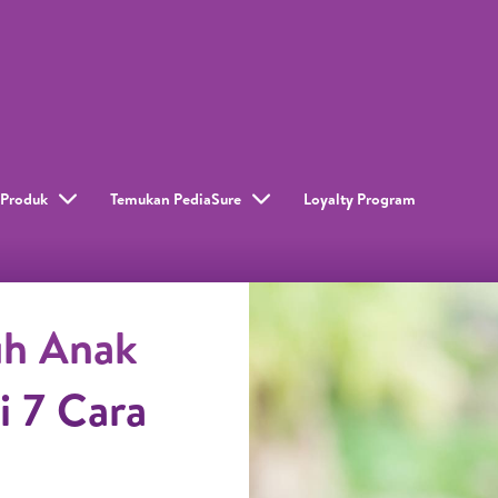
Produk
Temukan PediaSure
Loyalty Program​
uh Anak
 7 Cara