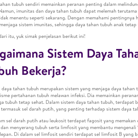
ahan tubuh sendiri memainkan peranan penting dalam melindun
Namun, imunitas dan daya tahan tubuh dapat melemah terutama 
idak menentu seperti sekarang. Dengan memahami pentingnya ha
menjaga sistem imunitas, sehingga daya tahan tubuh anak tetap 
ari itu, yuk simak penjelasan berikut ini!
gaimana Sistem Daya Tah
buh Bekerja?
 daya tahan tubuh merupakan sistem yang menjaga daya tahan t
sme pertahanan tubuh melawan infeksi. Dia memainkan perana
a tubuh tetap sehat. Dalam sistem daya tahan tubuh, terdapat 
 termasuk sel darah putih, yang penting terhadap sistem daya ta
am sel darah putih atau leukosit terdapat fagosit yang memakan
dan menyerang tubuh serta limfosit yang membantu mengenali “
epan. Di dalam sel limfosit sendiri terdapat sel limfosit B yang 