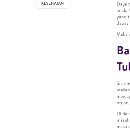
KESEHATAN
Daya t
anak. 
yang t
dapat 
Maka d
Ba
Tu
Sistem
mekani
menjag
organ,
Di dal
masuk 
masa d