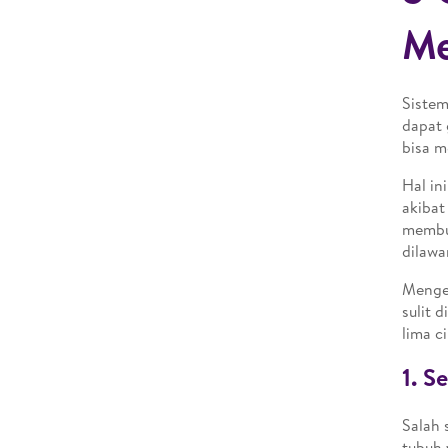
Me
Sistem
dapat 
bisa m
Hal in
akibat
membuk
dilawa
Menget
sulit 
lima c
1. S
Salah 
tubuh 