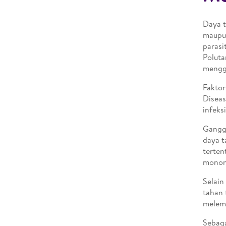
Daya t
maupun
parasi
Poluta
mengga
Faktor
Diseas
infeksi
Ganggu
daya t
terten
mononu
Selain
tahan 
melem
Sebaga