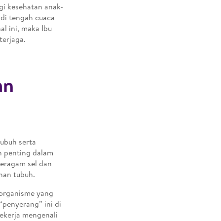
gi kesehatan anak-
di tengah cuaca
l ini, maka Ibu
terjaga.
an
ubuh serta
n penting dalam
beragam sel dan
han tubuh.
 organisme yang
penyerang” ini di
bekerja mengenali