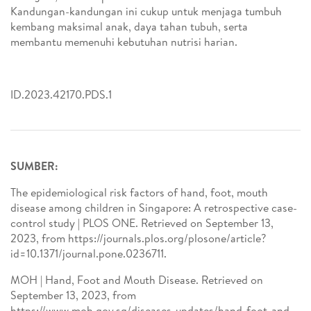
Kandungan-kandungan ini cukup untuk menjaga tumbuh
kembang maksimal anak, daya tahan tubuh, serta
membantu memenuhi kebutuhan nutrisi harian.
ID.2023.42170.PDS.1
SUMBER:
The epidemiological risk factors of hand, foot, mouth
disease among children in Singapore: A retrospective case-
control study | PLOS ONE. Retrieved on September 13,
2023, from https://journals.plos.org/plosone/article?
id=10.1371/journal.pone.0236711.
MOH | Hand, Foot and Mouth Disease. Retrieved on
September 13, 2023, from
https://www.moh.gov.sg/diseases-updates/hand-foot-and-