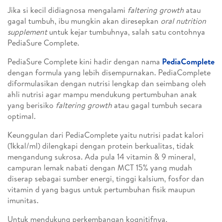
Jika si kecil didiagnosa mengalami
faltering growth
atau
gagal tumbuh, ibu mungkin akan diresepkan
oral nutrition
supplement
untuk kejar tumbuhnya, salah satu contohnya
PediaSure Complete.
PediaSure Complete kini hadir dengan nama
PediaComplete
dengan formula yang lebih disempurnakan. PediaComplete
diformulasikan dengan nutrisi lengkap dan seimbang oleh
ahli nutrisi agar mampu mendukung pertumbuhan anak
yang berisiko
faltering growth
atau gagal tumbuh secara
optimal
.
Keunggulan dari PediaComplete yaitu nutrisi padat kalori
(1kkal/ml) dilengkapi dengan protein berkualitas, tidak
mengandung sukrosa. Ada pula 14 vitamin & 9 mineral,
campuran lemak nabati dengan MCT 15% yang mudah
diserap sebagai sumber energi, tinggi kalsium, fosfor dan
vitamin d yang bagus untuk pertumbuhan fisik maupun
imunitas.
Untuk mendukung perkembangan kognitifnya,