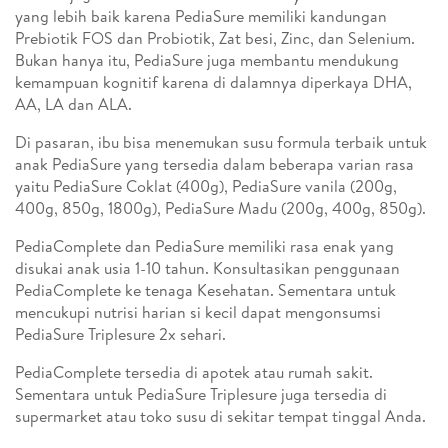
yang lebih baik karena PediaSure memiliki kandungan
Prebiotik FOS dan Probiotik, Zat besi, Zinc, dan Selenium.
Bukan hanya itu, PediaSure juga membantu mendukung
kemampuan kognitif karena di dalamnya diperkaya DHA,
AA, LA dan ALA.
Di pasaran, ibu bisa menemukan susu formula terbaik untuk
anak PediaSure yang tersedia dalam beberapa varian rasa
yaitu PediaSure Coklat (400g), PediaSure vanila (200g,
400g, 850g, 1800g), PediaSure Madu (200g, 400g, 850g).
PediaComplete dan PediaSure memiliki rasa enak yang
disukai anak usia 1-10 tahun. Konsultasikan penggunaan
PediaComplete ke tenaga Kesehatan. Sementara untuk
mencukupi nutrisi harian si kecil dapat mengonsumsi
PediaSure Triplesure 2x sehari.
PediaComplete tersedia di apotek atau rumah sakit.
Sementara untuk PediaSure Triplesure juga tersedia di
supermarket atau toko susu di sekitar tempat tinggal Anda.