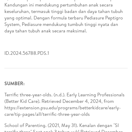
Kandungan ini mendukung pertumbuhan anak secara
keseluruhan, termasuk tinggi badan dan daya tahan tubuh
yang optimal. Dengan formula terbaru Pediasure Peptigro
System, Pediasure mendukung tumbuh tinggi nyata dan
daya tahan tubuh anak secara maksimal.
ID.2024.56788.PDS.1
SUMBER:
Terrific three-year-olds. (n.d.). Early Learning Professionals
(Better Kid Care). Retrieved December 4, 2024, from
https://extension.psu.edu/programs/betterkidcare/early-
care/tip-pages/all/terrific-three-year-olds
School of Parenting. (2021, May 31). Kenalan dengan "SI
terrific three" Saat anak 3 tahun yuk! Retrieved December