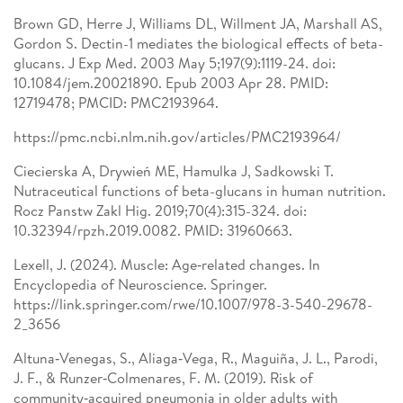
Brown GD, Herre J, Williams DL, Willment JA, Marshall AS,
Gordon S. Dectin-1 mediates the biological effects of beta-
glucans. J Exp Med. 2003 May 5;197(9):1119-24. doi:
10.1084/jem.20021890. Epub 2003 Apr 28. PMID:
12719478; PMCID: PMC2193964.
https://pmc.ncbi.nlm.nih.gov/articles/PMC2193964/
Ciecierska A, Drywień ME, Hamulka J, Sadkowski T.
Nutraceutical functions of beta-glucans in human nutrition.
Rocz Panstw Zakl Hig. 2019;70(4):315-324. doi:
10.32394/rpzh.2019.0082. PMID: 31960663.
Lexell, J. (2024). Muscle: Age‑related changes. In
Encyclopedia of Neuroscience. Springer.
https://link.springer.com/rwe/10.1007/978-3-540-29678-
2_3656
Altuna‑Venegas, S., Aliaga‑Vega, R., Maguiña, J. L., Parodi,
J. F., & Runzer‑Colmenares, F. M. (2019). Risk of
community‑acquired pneumonia in older adults with