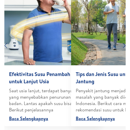
Previous
N
na Setelah
Efektivitas Susu Penambah Berat Badan
Tips dan Jenis Susu unt
untuk Lanjut Usia
Jantung
sa melakukan
Saat usia lanjut, terdapat banyak faktor
Penyakit jantung menjadi s
tamina? Ini dia
yang menyebabkan penurunan berat
masalah yang banyak diida
badan. Lantas apakah susu bisa jadi solusi?
Indonesia. Berikut cara m
Berikut penjelasannya
rekomendasi susu untuk ke
Baca Selengkapnya
Baca Selengkapnya