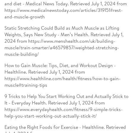
and diet - Medical News Today. Retrieved July 1, 2024 from
https://www.medicalnewstoday.com/articles/319151#rest-
and-muscle-growth
Static Stretching Could Build as Much Muscle as Lifting
Weights, Says New Study - Men’s Health. Retrieved July 1,
2024 from https://www.menshealth.com/uk/building-
muscle/train-smarter/a46579857/weighted-stretching-
muscle-building/
How to Gain Muscle: Tips, Diet, and Workout Design -
Healthline. Retrieved July 1, 2024 from
https://www.healthline.com/health/fitness/how-to-gain-
muscle#training-tips
9 Tricks to Help You Start Working Out and Actually Stick to
It - Everyday Health. Retrieved July 1, 2024 from
https://www.everydayhealth.com/fitness/9-simple-tricks-
help-you-start-working-out-actually-stick-it/
Eating the Right Foods for Exercise - Healthline. Retrieved