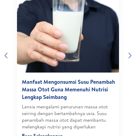
Previous
N
Manfaat Mengonsumsi Susu Penambah
Massa Otot Guna Memenuhi Nutrisi
Lengkap Seimbang
Lansia mengalami penurunan massa otot
seiring dengan bertambahnya usia. Susu
penambah massa otot dapat membantu
melengkapi nutrisi yang diperlukan
Baca Selengkapnya