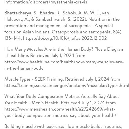
information/disorders/myasthenia-gravis
Bhattacharya, S., Bhadra, R., Schols, A. M. W. J., van
Helvoort, A., & Sambashivaiah, S. (2022). Nutrition in the
prevention and management of sarcopenia - A special
focus on Asian Indians. Osteoporosis and sarcopenia, 8(4),
135–144. https://doi.org/10.1016/j.afos.2022.12.002
How Many Muscles Are in the Human Body? Plus a Diagram
- Healthline. Retrieved July 1, 2024 from
https://www.healthline.com/health/how-many-muscles-are-
in-the-human-body
Muscle Types - SEER Training. Retrieved July 1, 2024 from
https://training.seer.cancer.gov/anatomy/muscular/types.html
What Your Body Composition Metrics Actually Say About
Your Health - Men’s Health. Retrieved July 1, 2024 from
https://www.menshealth.com/health/a27242669/what-
your-body-composition-metrics-say-about-your-health/
Building muscle with exercise: How muscle builds, routines,