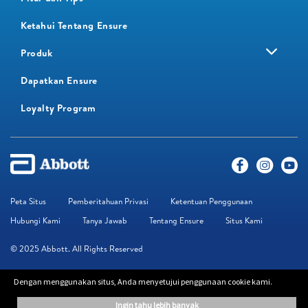
Ketahui Tentang Ensure
Produk
Dapatkan Ensure
Loyalty Program​
Peta Situs
Pemberitahuan Privasi
Ketentuan Penggunaan
Hubungi Kami
Tanya Jawab
Tentang Ensure
Situs Kami
© 2025 Abbott. All Rights Reserved
Dengan menggunakan situs, Anda menyetujui penggunaan cookie kami.
Informasi yang terdapat di situs web ini disediakan hanya untuk keperluan
edukasi. Informasi yang diberikan bukan pengganti saran dari profesional.
ingin tahu lebih banyak