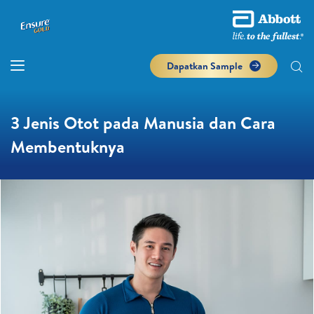
Dapatkan Sample
3 Jenis Otot pada Manusia dan Cara
Membentuknya