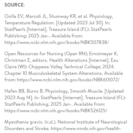
SOURCE
:
Osilla EV, Marsidi JL, Shumway KR, et al. Physiology,
Temperature Regulation. [Updated 2023 Jul 30]. In:
StatPearls [Internet]. Treasure Island (FL): StatPearls
Publishing; 2025 Jan-. Available from:
https://www.ncbi.nlm.nih.gov/books/NBK507838/
Open Resources for Nursing (Open RN); Ernstmeyer K,
Christman E, editors. Health Alterations [Internet]. Eau
Claire (WI): Chippewa Valley Technical College; 2024.
Chapter 10 Musculoskeletal System Alterations. Available
from: https://www.ncbi.nlm.nih.gov/books/NBK613072/
Hafen BB, Burns B. Physiology, Smooth Muscle. [Updated
2023 Aug 14]. In: StatPearls [Internet]. Treasure Island (FL):
StatPearls Publishing; 2025 Jan-. Available from:
https://www.ncbi.nlm.nih.gov/books/NBK526125/
Myasthenia gravis. (n.d.). National Institute of Neurological
Disorders and Stroke. https://www.ninds.nih.gov/health-