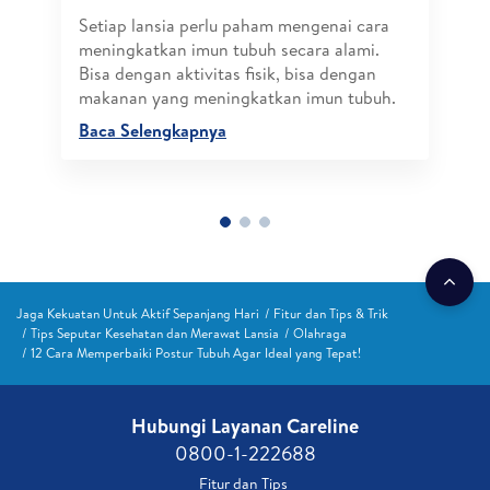
Setiap lansia perlu paham mengenai cara
meningkatkan imun tubuh secara alami.
Bisa dengan aktivitas fisik, bisa dengan
makanan yang meningkatkan imun tubuh.
Baca Selengkapnya
Jaga Kekuatan Untuk Aktif Sepanjang Hari
Fitur dan Tips & Trik
Tips Seputar Kesehatan dan Merawat Lansia
Olahraga
12 Cara Memperbaiki Postur Tubuh Agar Ideal yang Tepat!
Hubungi Layanan Careline​
0800-1-222688​
Fitur dan Tips ​