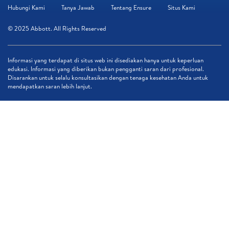
Hubungi Kami
Tanya Jawab
Tentang Ensure
Situs Kami
© 2025 Abbott. All Rights Reserved
Informasi yang terdapat di situs web ini disediakan hanya untuk keperluan
edukasi. Informasi yang diberikan bukan pengganti saran dari profesional.
Disarankan untuk selalu konsultasikan dengan tenaga kesehatan Anda untuk
mendapatkan saran lebih lanjut.