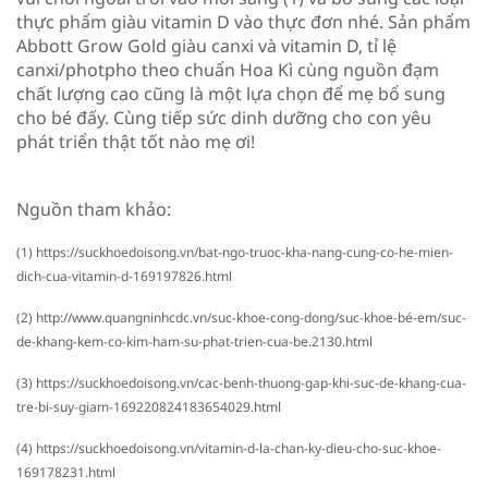
thực phẩm giàu vitamin D vào thực đơn nhé. Sản phẩm
Abbott Grow Gold giàu canxi và vitamin D, tỉ lệ
canxi/photpho theo chuẩn Hoa Kì cùng nguồn đạm
chất lượng cao cũng là một lựa chọn để mẹ bổ sung
cho bé đấy. Cùng tiếp sức dinh dưỡng cho con yêu
phát triển thật tốt nào mẹ ơi!​
Nguồn tham khảo:
(1) https://suckhoedoisong.vn/bat-ngo-truoc-kha-nang-cung-co-he-mien-
dich-cua-vitamin-d-169197826.htm​l
(2) http://www.quangninhcdc.vn/suc-khoe-cong-dong/suc-khoe-bé-em/suc-
de-khang-kem-co-kim-ham-su-phat-trien-cua-be.2130.html​
(3) https://suckhoedoisong.vn/cac-benh-thuong-gap-khi-suc-de-khang-cua-
tre-bi-suy-giam-169220824183654029.html
(4) https://suckhoedoisong.vn/vitamin-d-la-chan-ky-dieu-cho-suc-khoe-
169178231.html