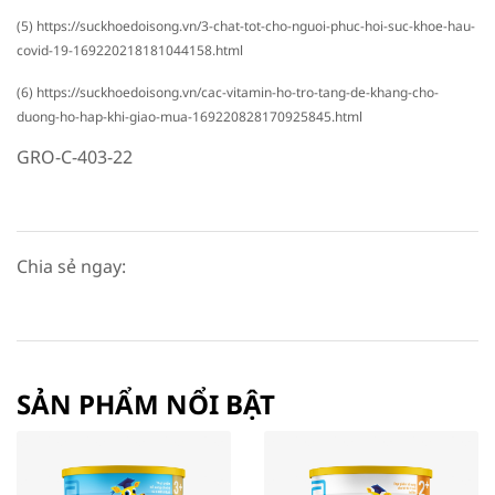
(5) https://suckhoedoisong.vn/3-chat-tot-cho-nguoi-phuc-hoi-suc-khoe-hau-
covid-19-169220218181044158.html
(6) https://suckhoedoisong.vn/cac-vitamin-ho-tro-tang-de-khang-cho-
duong-ho-hap-khi-giao-mua-169220828170925845.html
GRO-C-403-22
Chia sẻ ngay:
SẢN PHẨM NỔI BẬT