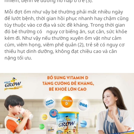
nhiễm, bệnh về đường hô hấp ở trẻ (3).​
Mỗi đợt ốm như vậy bé thường phải mất nhiều ngày
để lướt bệnh, thời gian hồi phục nhanh hay chậm cũng
tùy thuộc vào cơ địa và sức đề kháng. Trong thời gian
đó bé thường có nguy cơ biếng ăn, sụt cân, sức khỏe
kém đi. Như vậy nếu thường xuyên ốm vặt như cảm
cúm, viêm họng, viêm phế quản (2), trẻ sẽ có nguy cơ
thiếu hụt dinh dưỡng, không đạt chiều cao và cân
nặng tối ưu.