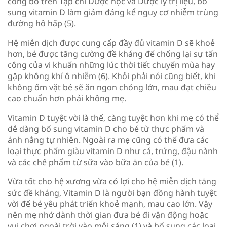
công bố trên Tạp chí Dược học và Dược lý trị liệu, bổ
sung vitamin D làm giảm đáng kể nguy cơ nhiễm trùng
đường hô hấp (5).​
Hệ miễn dịch được cung cấp đầy đủ vitamin D sẽ khoẻ
hơn, bé được tăng cường đề kháng để chống lại sự tấn
công của vi khuẩn những lúc thời tiết chuyển mùa hay
gặp không khí ô nhiễm (6). Khỏi phải nói cũng biết, khi
không ốm vặt bé sẽ ăn ngon chóng lớn, mau đạt chiều
cao chuẩn hơn phải không mẹ.​
Vitamin D tuyệt vời là thế, càng tuyệt hơn khi mẹ có thể
dễ dàng bổ sung vitamin D cho bé từ thực phẩm và
ánh nắng tự nhiên. Ngoài ra mẹ cũng có thể đưa các
loại thực phẩm giàu vitamin D như cá, trứng, đậu nành
và các chế phẩm từ sữa vào bữa ăn của bé (1).​
Vừa tốt cho hệ xương vừa có lợi cho hệ miễn dịch tăng
sức đề kháng, Vitamin D là người bạn đồng hành tuyệt
vời để bé yêu phát triển khoẻ mạnh, mau cao lớn. Vậy
nên mẹ nhớ dành thời gian đưa bé đi vận động hoặc
vui chơi ngoài trời vào mỗi sáng (1) và bổ sung các loại