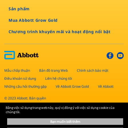
Sản phẩm​
Mua Abbott Grow Gold
Chương trình khuyến mãi và hoạt động nổi bật
Mẫu chấp thuận
Bản đồ trang Web
Chính sách bảo mật
Điều khoản sử dụng
Liên hệ chúng tôi
Những câu hỏi thường gặp
Về Abbott Grow Gold
Về Abbott
© 2023 Abbott. Bản quyền
Bằng việc sử dụng trang web này, quý vị đồng ý với việc sử dụng cookie của
chúng tôi.
Thông tin trên website là các thông tin tổng quan. Người đọc và người áp
dụng cần tự đánh giá và điều chỉnh phù hợp. Luôn tham vấn và tuân thủ các
bạn muốn biết thêm
hướng dẫn của chuyên gia y tế để có chế độ tập luyện và ăn uống phù hợp