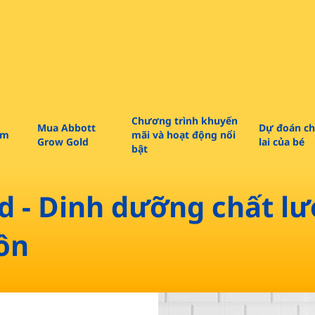
Chương trình khuyến
Mua Abbott
Dự đoán ch
m​
mãi và hoạt động nổi
Grow Gold
lai của bé
bật
d - Dinh dưỡng chất l
ôn