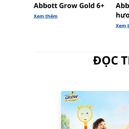
Abbott Grow Gold 6+
Abb
hươ
Xem thêm
Xem 
ĐỌC T