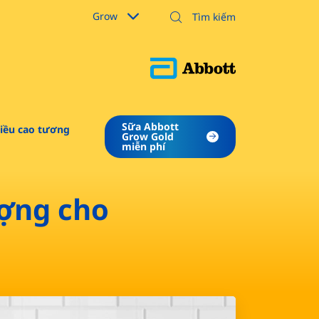
Grow
Sữa Abbott
iều cao tương
Grow Gold
​miễn phí
ượng cho