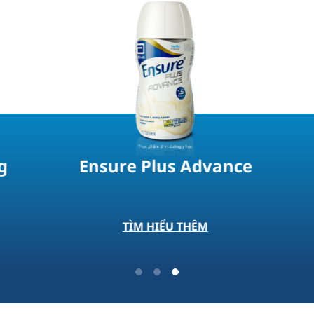
Mới
Ensure Gold Cải Tiến Mới
Hương Vani Ít Ngọt
TÌM HIỂU THÊM