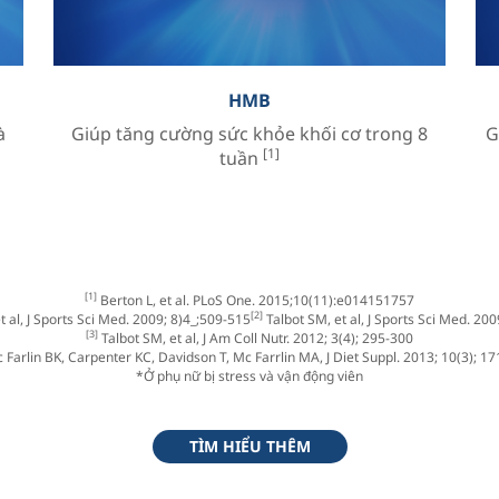
HMB
à
Giúp tăng cường sức khỏe khối cơ trong 8
G
[1]
tuần
[1]
Berton L, et al. PLoS One. 2015;10(11):e014151757
[2]
t al, J Sports Sci Med. 2009; 8)4_;509-515
Talbot SM, et al, J Sports Sci Med. 200
[3]
Talbot SM, et al, J Am Coll Nutr. 2012; 3(4); 295-300
Farlin BK, Carpenter KC, Davidson T, Mc Farrlin MA, J Diet Suppl. 2013; 10(3); 1
*Ở phụ nữ bị stress và vận động viên
TÌM HIỂU THÊM