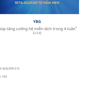
YBG
*
iúp tăng cường hệ miễn dịch trong 4 tuần
[2,3,4]
9; 8(4);509-515
71-183