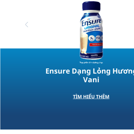
Previous
cal
Ensure Gold Cải Tiến 
Hương Vani​
ÊM
TÌM HIỂU THÊM