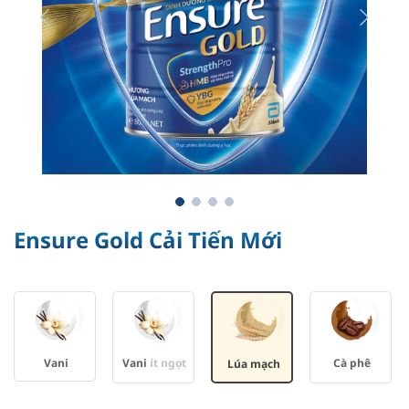
Previous
Next
Ensure Gold Cải Tiến Mới
Vani
Vani
ít ngọt
Cà phê
Lúa mạch