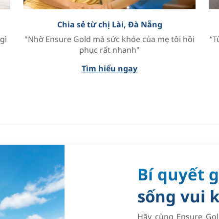
Chia sẻ từ chị Lài, Đà Nẵng
gì
"Nhờ Ensure Gold mà sức khỏe của mẹ tôi hồi
“T
phục rất nhanh"
Tìm hiểu ngay
Bí quyết g
sống vui 
Hãy cùng Ensure Go