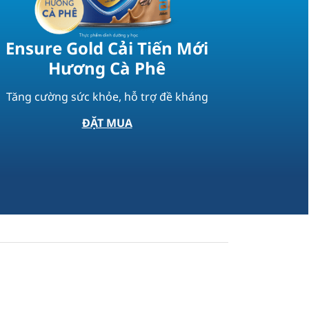
Ensure Gold Cải Tiến Mới
Ensu
Hương Cà Phê
H
Tăng cường sức khỏe, hỗ trợ đề kháng​
Tăng cư
ĐẶT MUA
g