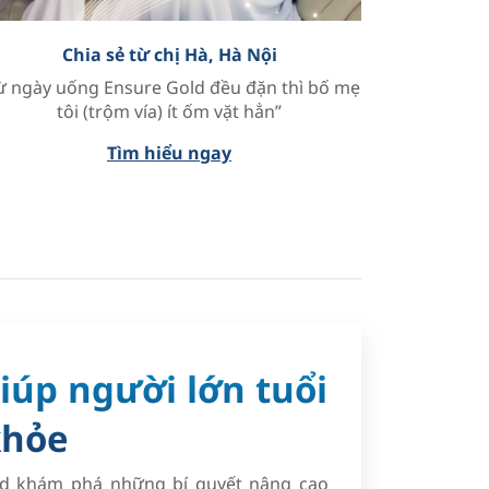
Chia sẻ từ chị Hà, Hà Nội
ừ ngày uống Ensure Gold đều đặn thì bố mẹ
tôi (trộm vía) ít ốm vặt hẳn”
Tìm hiểu ngay
iúp người lớn tuổi
khỏe
ld khám phá những bí quyết nâng cao