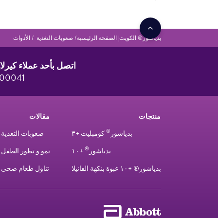
بدياشور® الكويت| الصفحة الرئيسية
صعوبات التغذية
الأدوات
اتصل بأحد عملاء كيرلا
800041
منتجات
مقالات
®
بدياشور
كومبليت +٣
صعوبات التغذية
®
بدياشور
+١٠
نمو و تطور الطفل
بدياشور® +١٠ عبوة بنكهة الفانيلا
تناول طعام صحي