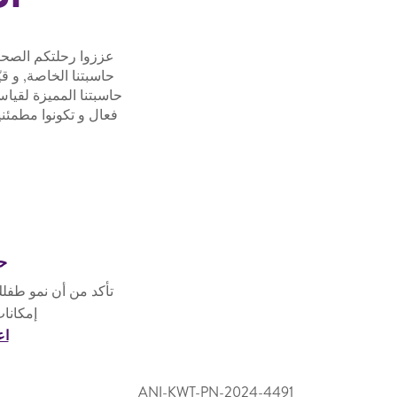
عززوا رحلتكم الصحية
حاسبتنا الخاصة, و ق
حاسبتنا المميزة لقيا
فعال و تكونوا مطمئني
حا
تأكد من أن نمو طف
إمكانات
اع
ANI-KWT-PN-2024-4491