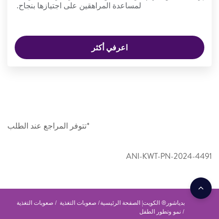
لمساعدة المراهقين على اجتيازها بنجاح.
اعرفي أكثر
*تتوفر المراجع عند الطلب
ANI-KWT-PN-2024-4491
بدياشور® الكويت| الصفحة الرئيسية
صعوبات التغذية
صعوبات التغذية
نمو وتطور الطفل