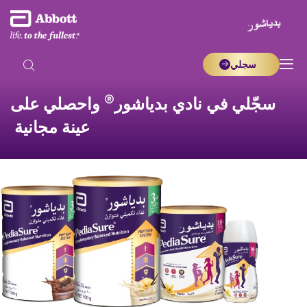
سجلي
®
جّلي في نادي بدياشور
واحصلي على
عينة مجانية