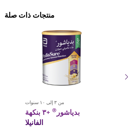
منتجات ذات صلة
Pre
Ne
من ٣ إلى ١٠ سنوات
®
بدياشور
+٣ بنكهة
الفانيلا