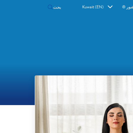
شور ®
Kuwait (EN)