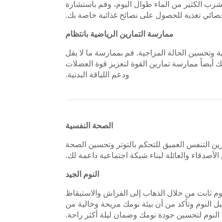
ب الكثير من الماء طوال اليوم، وقم باستشارة
صائي تغذية للحصول على نصائح غذائية خاصة بك.
ممارسة التمارين الرياضية بانتظام
تحسين الحالة المزاجية. قم بممارسة ما لا يقل
نك أيضاً ممارسة تمارين القوة لتعزيز قوة العضلات
ودعم اللياقة البدنية.
الصحة النفسية
رين التنفس العميق للتحكم بالتوتر وتحسين الصحة
أصدقاء والعائلة لبناء شبكة اجتماعية داعمة لك.
النوم الجيد
 النوم لمدة تتراوح بين ٧ و٩ ساعات كل ليلة. حدد جدول نوم ثابت من خلال الذهاب إلى الفراش والاستيقاظ
بل النوم وتأكد من أن بيئة نومك مريحة وخالية من
 النوم لتحسين جودة نومك وضمان ليلة أكثر راحة.