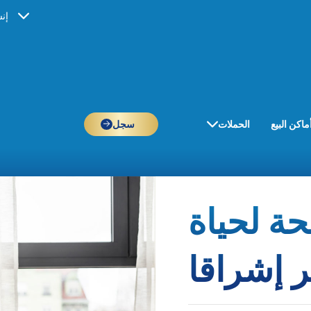
إن
ماكن البيع
الحملات
سجل
ة لحياة
ر إشراقا