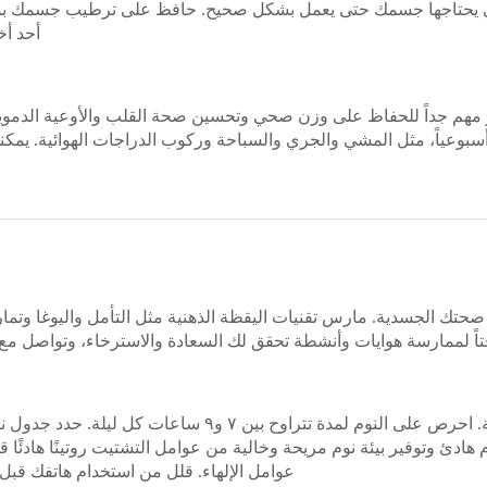
التي يحتاجها جسمك حتى يعمل بشكل صحيح. حافظ على ترطيب جسمك بشر
أحد أخ
هم جداً للحفاظ على وزن صحي وتحسين صحة القلب والأوعية الدموية و
دة أسبوعياً، مثل المشي والجري والسباحة وركوب الدراجات الهوائية. يمك
 صحتك الجسدية. مارس تقنيات اليقظة الذهنية مثل التأمل واليوغا وتما
ً لممارسة هوايات وأنشطة تحقق لك السعادة والاسترخاء، وتواصل مع ال
يساهم النوم الجيد في توفير حياة أكثر توازناً وصحة. احرص على
ادئ وتوفير بيئة نوم مريحة وخالية من عوامل التشتيت روتينًا هادئًا ق
عوامل الإلهاء. قلل من استخدام هاتفك قبل